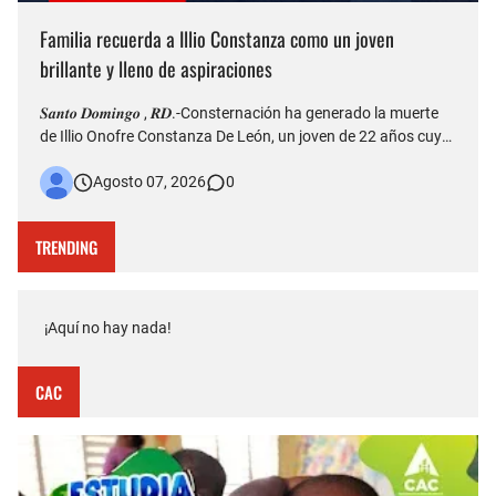
Familia recuerda a Illio Constanza como un joven
brillante y lleno de aspiraciones
𝑺𝒂𝒏𝒕𝒐 𝑫𝒐𝒎𝒊𝒏𝒈𝒐 , 𝑹𝑫.-Consternación ha generado la muerte
de Illio Onofre Constanza De León, un joven de 22 años cuyo
fallecimiento ocurrido la tarde del jueves en el puente Duarte
Agosto 07, 2026
0
quedó captado en videos que posteriormente fueron
difundidos en redes sociales. Más allá del hecho que est…
TRENDING
¡Aquí no hay nada!
CAC