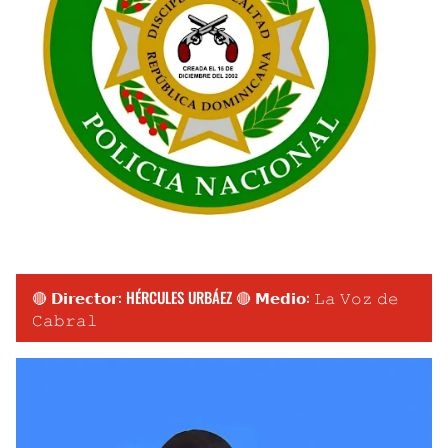
🔴 𝗗𝗶𝗿𝗲𝗰𝘁𝗼𝗿: HÉRCULES URBÁEZ 🔴 𝗠𝗲𝗱𝗶𝗼: 𝙻𝚊 𝚅𝚘𝚣 𝚍𝚎
𝙲𝚊𝚋𝚛𝚊𝚕