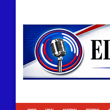
Doctora Magandys Cuevas maltrata pacientes en
Detienen policía con presunta cocaína en Bara
Un muerto oriundo de Cabral y dos heridos en ac