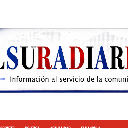
 el Hospital de Cabral.
hona
cidente de tránsito en la autopista Duarte