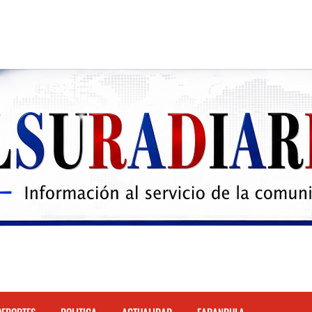
 el Hospital de Cabral.
hona
cidente de tránsito en la autopista Duarte