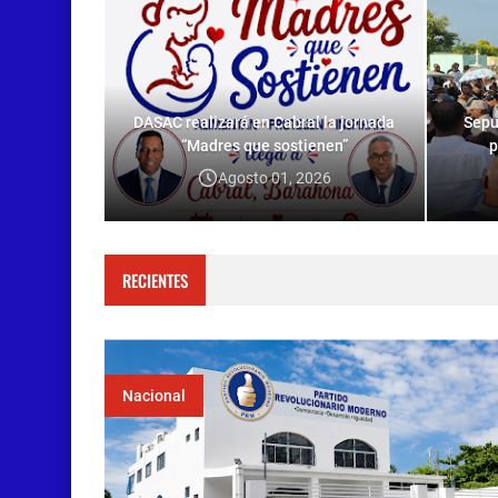
DASAC realizará en Cabral la jornada
Sepu
“Madres que sostienen”
p
Agosto 01, 2026
RECIENTES
Nacional