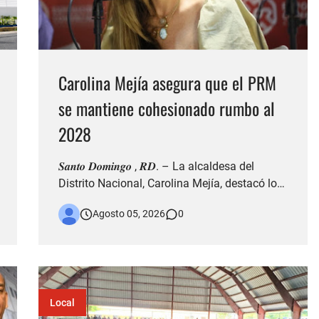
Carolina Mejía asegura que el PRM
se mantiene cohesionado rumbo al
2028
𝑺𝒂𝒏𝒕𝒐 𝑫𝒐𝒎𝒊𝒏𝒈𝒐 , 𝑹𝑫. – La alcaldesa del
Distrito Nacional, Carolina Mejía, destacó los
avances alcanzados por Santo Domingo
Agosto 05, 2026
0
durante la conmemoración de su 528
aniversario de fundación y aseguró que la
ciudad atraviesa una etapa de
transformación, impulsada por importantes
obras de infr…
Local