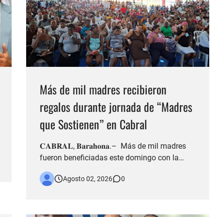
Más de mil madres recibieron
regalos durante jornada de “Madres
que Sostienen” en Cabral
𝐂𝐀𝐁𝐑𝐀𝐋, 𝐁𝐚𝐫𝐚𝐡𝐨𝐧𝐚.– Más de mil madres
fueron beneficiadas este domingo con la
entrega de regalos durante una jornada del
Agosto 02, 2026
0
programa “Madres que Sostienen”,
organizada por la Dirección de Asistencia
Social y Alimentación Comunitaria (DASAC)
en el Multiuso de Cabral. La actividad estuvo