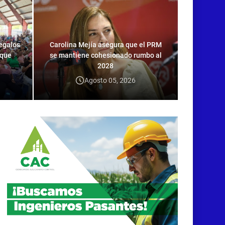
regalos
Carolina Mejía asegura que el PRM
PRM manti
 que
se mantiene cohesionado rumbo al
con 41
2028
Centr
Agosto 05, 2026