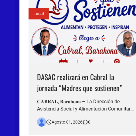
Local
DASAC realizará en Cabral la
jornada “Madres que sostienen”
𝐂𝐀𝐁𝐑𝐀𝐋, 𝐁𝐚𝐫𝐚𝐡𝐨𝐧𝐚.– La Dirección de
Asistencia Social y Alimentación Comunitaria
(DASAC), con el respaldo de la Presidencia de
Agosto 01, 2026
0
la República Dominicana, realizará este
domingo 2 de agosto la jornada “Madres que