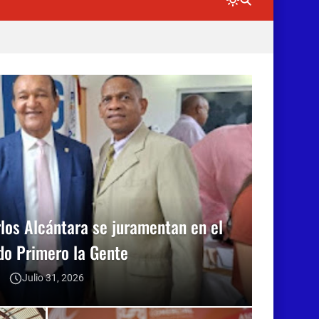
𝗮𝗹𝗮
los Alcántara se juramentan en el
do Primero la Gente
Julio 31, 2026