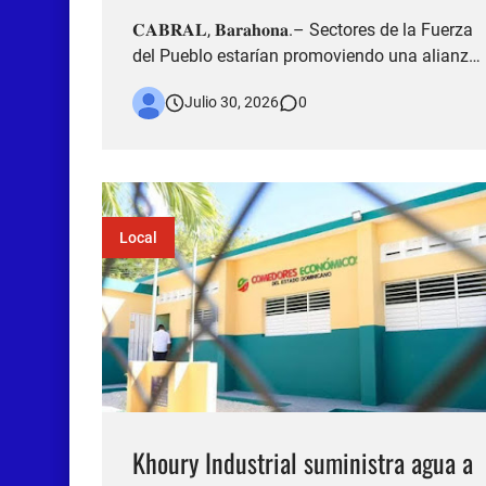
𝐂𝐀𝐁𝐑𝐀𝐋, 𝐁𝐚𝐫𝐚𝐡𝐨𝐧𝐚.– Sectores de la Fuerza
del Pueblo estarían promoviendo una alianza
electoral con el Partido de la Liberación
Julio 30, 2026
0
Dominicana (PLD), con miras a presentar una
candidatura común para disputar la Alcaldía
de Cabral en las elecciones municipales de
2028. La información fue of…
Local
Khoury Industrial suministra agua a