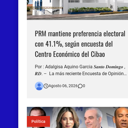
PRM mantiene preferencia electoral
con 41.1%, según encuesta del
Centro Económico del Cibao
Por : Adalgisa Aquino Garcia 𝑺𝒂𝒏𝒕𝒐 𝑫𝒐𝒎𝒊𝒏𝒈𝒐 ,
𝑹𝑫. – La más reciente Encuesta de Opinión
Pública Nacional del Centro Económico del
Agosto 06, 2026
0
Cibao refleja que el Partido Revolucionario
Moderno (PRM) continúa siendo la
organización política con mayor nivel de
simpatía entre los dominicanos, al al…
Política