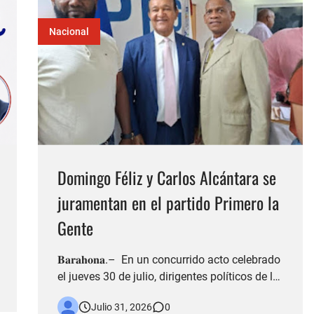
e…
Nacional
Domingo Féliz y Carlos Alcántara se
juramentan en el partido Primero la
Gente
𝐁𝐚𝐫𝐚𝐡𝐨𝐧𝐚.– En un concurrido acto celebrado
el jueves 30 de julio, dirigentes políticos de la
provincia de Barahona formalizaron su
Julio 31, 2026
0
ingreso al partido Primero la Gente (PPG),