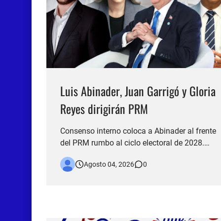
Luis Abinader, Juan Garrigó y Gloria
Reyes dirigirán PRM
Consenso interno coloca a Abinader al frente
del PRM rumbo al ciclo electoral de 2028.
𝑺𝒂𝒏𝒕𝒐 𝑫𝒐𝒎𝒊𝒏𝒈𝒐 , 𝑹𝑫. – A sólo cinco días de la
Agosto 04, 2026
0
elección de las nuevas autoridades del
oficialista Partido Revolucionario Moderno
(PRM), se perfila una plancha de consenso
encabezada por el presidente…