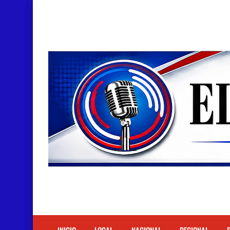
Doctora Magandys Cuevas maltrata pacientes en
Detienen policía con presunta cocaína en Bara
Un muerto oriundo de Cabral y dos heridos en ac