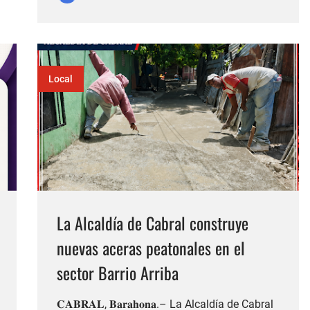
organización liderada por el senador Antonio
Marte, presidente de la Comisión de Medio
Ambiente del Senado. La activ…
Local
La Alcaldía de Cabral construye
nuevas aceras peatonales en el
sector Barrio Arriba
𝐂𝐀𝐁𝐑𝐀𝐋, 𝐁𝐚𝐫𝐚𝐡𝐨𝐧𝐚.– La Alcaldía de Cabral