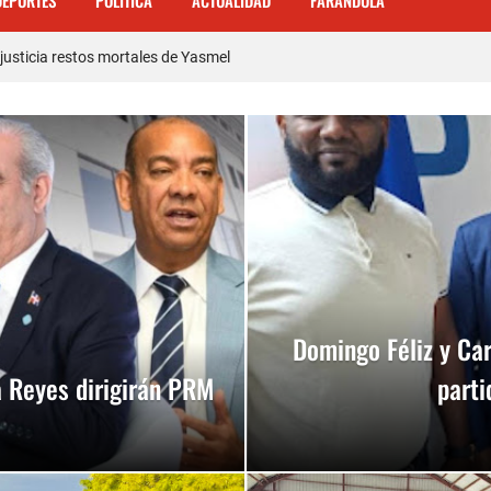
DEPORTES
POLITICA
ACTUALIDAD
FARANDULA
justicia restos mortales de Yasmel
 mas de 120 empleados; incluyendo una mujer Embarazada
ra con los robos a la población
enda de celulares en Barahona
 𝗾𝘂𝗲 𝗽𝗮𝗿𝘁𝗶𝗰𝗶𝗽ó 𝗲𝗻 𝗝𝘂𝗲𝗴𝗼𝘀 𝗣𝗮𝗻𝗮𝗺𝗲𝗿𝗶𝗰𝗮𝗻𝗼𝘀 𝗝𝘂𝗻𝗶𝗼𝗿 𝗲𝗻 𝗚𝘂𝗮𝘁𝗲𝗺
ente de Tránsito
a carretera Cabral – Barahona
Domingo Féliz y Car
a Reyes dirigirán PRM
parti