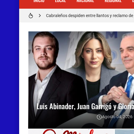
INICIO
LOCAL
NACIONAL
REGIONAL
Cabraleños despiden entre llantos y reclamo de 
Distrito Educativo 01-04 de Cabral Cancela a
En Cabral apresan a Trillao y Ki tienen en zozob
Jóvenes de Cabral aclaran mal entendido en ti
𝗥𝗲𝗴𝗿𝗲𝘀𝗮 𝗮𝗹 𝗽𝗮í𝘀 𝗱𝗲𝗹𝗲𝗴𝗮𝗰𝗶ó𝗻 𝗱𝗼𝗺𝗶𝗻𝗶𝗰𝗮𝗻
Otro muerto en el Municipio de Cabral por Accid
Asaltantes hieren de bala joven Cabraleño en l
Luis Abinader, Juan Garrigó y Glori
Agosto 04, 2026