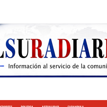
 el Hospital de Cabral.
hona
cidente de tránsito en la autopista Duarte