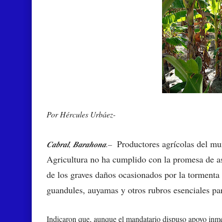
Por Hércules Urbáez-
Productores agrícolas del mu
𝑪𝒂𝒃𝒓𝒂𝒍, 𝑩𝒂𝒓𝒂𝒉𝒐𝒏𝒂.–
Agricultura no ha cumplido con la promesa de asi
de los graves daños ocasionados por la tormenta 
guandules, auyamas y otros rubros esenciales pa
Indicaron que, aunque el mandatario dispuso apoyo inme