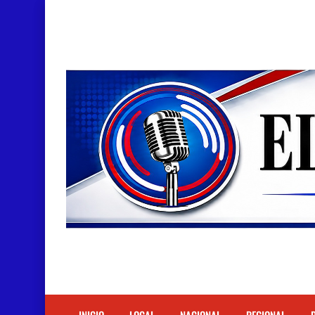
Doctora Magandys Cuevas maltrata pacientes en
Detienen policía con presunta cocaína en Bara
Un muerto oriundo de Cabral y dos heridos en ac