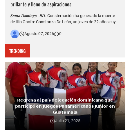
brillante y lleno de aspiraciones
𝑺𝒂𝒏𝒕𝒐 𝑫𝒐𝒎𝒊𝒏𝒈𝒐 , 𝑹𝑫.-Consternación ha generado la muerte
de Illio Onofre Constanza De León, un joven de 22 años cuyo
fallecimiento ocurrido la tarde del jueves en el puente Duarte
Agosto 07, 2026
0
quedó captado en videos que posteriormente fueron
difundidos en redes sociales. Más allá del hecho que est…
TRENDING
𝗥𝗲𝗴𝗿𝗲𝘀𝗮 𝗮𝗹 𝗽𝗮í𝘀 𝗱𝗲𝗹𝗲𝗴𝗮𝗰𝗶ó𝗻 𝗱𝗼𝗺𝗶𝗻𝗶𝗰𝗮𝗻𝗮 𝗾𝘂𝗲
𝗽𝗮𝗿𝘁𝗶𝗰𝗶𝗽ó 𝗲𝗻 𝗝𝘂𝗲𝗴𝗼𝘀 𝗣𝗮𝗻𝗮𝗺𝗲𝗿𝗶𝗰𝗮𝗻𝗼𝘀 𝗝𝘂𝗻𝗶𝗼𝗿 𝗲𝗻
𝗚𝘂𝗮𝘁𝗲𝗺𝗮𝗹𝗮
Julio 21, 2025