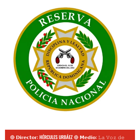
🔴 𝗗𝗶𝗿𝗲𝗰𝘁𝗼𝗿: HÉRCULES URBÁEZ 🔴 𝗠𝗲𝗱𝗶𝗼: 𝙻𝚊 𝚅𝚘𝚣 𝚍𝚎