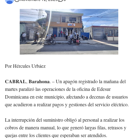
Jóvenes de Cabral aclaran mal entendido en tienda de celulares en Barahona
𝗥𝗲𝗴𝗿𝗲𝘀𝗮 𝗮𝗹 𝗽𝗮í𝘀 𝗱𝗲𝗹𝗲𝗴𝗮𝗰𝗶ó𝗻 𝗱𝗼𝗺𝗶𝗻𝗶𝗰𝗮𝗻𝗮 𝗾𝘂𝗲 𝗽𝗮𝗿𝘁𝗶𝗰𝗶𝗽ó 𝗲𝗻 𝗝𝘂𝗲𝗴𝗼𝘀 𝗣𝗮𝗻𝗮𝗺𝗲𝗿𝗶𝗰𝗮𝗻𝗼𝘀 𝗝𝘂𝗻𝗶𝗼𝗿 𝗲𝗻 𝗚𝘂𝗮𝘁𝗲𝗺𝗮𝗹𝗮
Otro muerto en el Municipio de Cabral por Accidente de Tránsito
Asaltantes hieren de bala joven Cabraleño en la carretera Cabral – Barahona
Por Hércules Urbáez
𝐂𝐀𝐁𝐑𝐀𝐋, 𝐁𝐚𝐫𝐚𝐡𝐨𝐧𝐚. – Un apagón registrado la mañana del
martes paralizó las operaciones de la oficina de Edesur
Dominicana en este municipio, afectando a decenas de usuarios
que acudieron a realizar pagos y gestiones del servicio eléctrico.
La interrupción del suministro obligó al personal a realizar los
cobros de manera manual, lo que generó largas filas, retrasos y
quejas entre los clientes que esperaban ser atendidos.