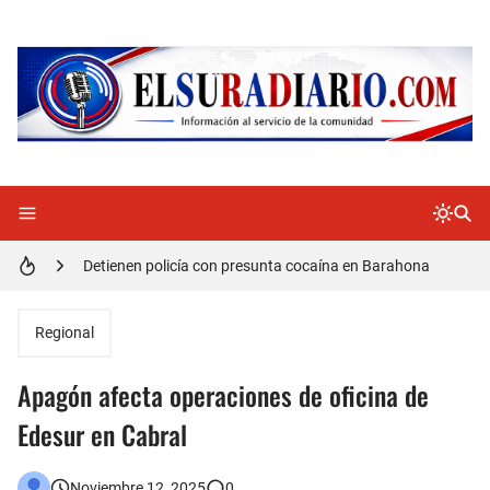
Doctora Magandys Cuevas maltrata pacientes en el Hospital de Cabral.
Detienen policía con presunta cocaína en Barahona
Un muerto oriundo de Cabral y dos heridos en accidente de tránsito en la autopista Duarte
Regional
Cabraleños despiden entre llantos y reclamo de justicia restos mortales de Yasmel
Apagón afecta operaciones de oficina de
Distrito Educativo 01-04 de Cabral Cancela a mas de 120 empleados; incluyendo una mujer Embarazada
Edesur en Cabral
En Cabral apresan a Trillao y Ki tienen en zozobra con los robos a la población
Noviembre 12, 2025
0