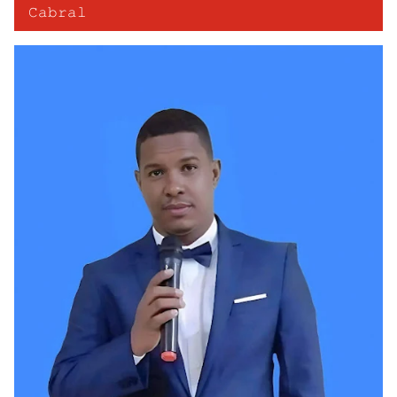
𝙲𝚊𝚋𝚛𝚊𝚕