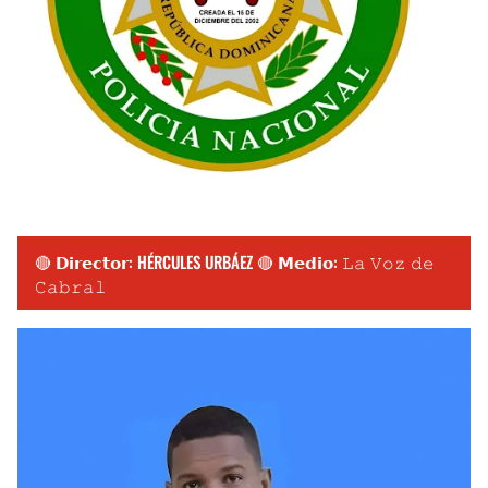
🔴 𝗗𝗶𝗿𝗲𝗰𝘁𝗼𝗿: HÉRCULES URBÁEZ 🔴 𝗠𝗲𝗱𝗶𝗼: 𝙻𝚊 𝚅𝚘𝚣 𝚍𝚎
𝙲𝚊𝚋𝚛𝚊𝚕