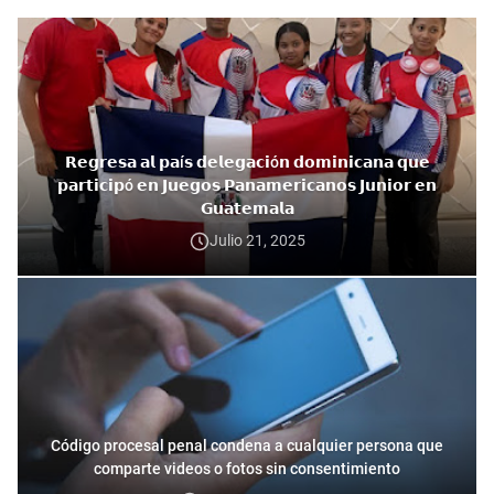
𝗥𝗲𝗴𝗿𝗲𝘀𝗮 𝗮𝗹 𝗽𝗮í𝘀 𝗱𝗲𝗹𝗲𝗴𝗮𝗰𝗶ó𝗻 𝗱𝗼𝗺𝗶𝗻𝗶𝗰𝗮𝗻𝗮 𝗾𝘂𝗲
𝗽𝗮𝗿𝘁𝗶𝗰𝗶𝗽ó 𝗲𝗻 𝗝𝘂𝗲𝗴𝗼𝘀 𝗣𝗮𝗻𝗮𝗺𝗲𝗿𝗶𝗰𝗮𝗻𝗼𝘀 𝗝𝘂𝗻𝗶𝗼𝗿 𝗲𝗻
𝗚𝘂𝗮𝘁𝗲𝗺𝗮𝗹𝗮
Julio 21, 2025
Código procesal penal condena a cualquier persona que
comparte videos o fotos sin consentimiento