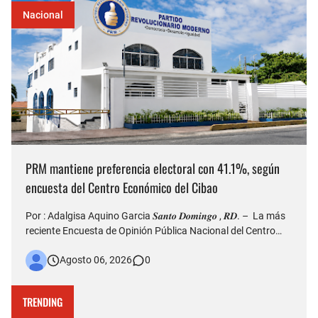
Nacional
PRM mantiene preferencia electoral con 41.1%, según
encuesta del Centro Económico del Cibao
Por : Adalgisa Aquino Garcia 𝑺𝒂𝒏𝒕𝒐 𝑫𝒐𝒎𝒊𝒏𝒈𝒐 , 𝑹𝑫. – La más
reciente Encuesta de Opinión Pública Nacional del Centro
Económico del Cibao refleja que el Partido Revolucionario
Agosto 06, 2026
0
Moderno (PRM) continúa siendo la organización política con
mayor nivel de simpatía entre los dominicanos, al al…
TRENDING