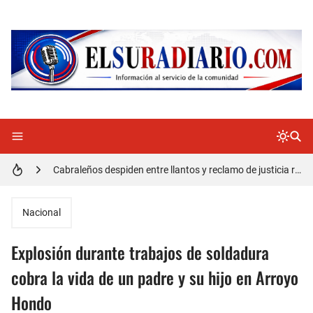
Doctora Magandys Cuevas maltrata pacientes en el Hospital de Cabral.
Detienen policía con presunta cocaína en Barahona
Un muerto oriundo de Cabral y dos heridos en accidente de tránsito en la autopista Duarte
Cabraleños despiden entre llantos y reclamo de justicia restos mortales de Yasmel
Distrito Educativo 01-04 de Cabral Cancela a mas de 120 empleados; incluyendo una mujer Embarazada
En Cabral apresan a Trillao y Ki tienen en zozobra con los robos a la población
Nacional
Jóvenes de Cabral aclaran mal entendido en tienda de celulares en Barahona
Explosión durante trabajos de soldadura
𝗥𝗲𝗴𝗿𝗲𝘀𝗮 𝗮𝗹 𝗽𝗮í𝘀 𝗱𝗲𝗹𝗲𝗴𝗮𝗰𝗶ó𝗻 𝗱𝗼𝗺𝗶𝗻𝗶𝗰𝗮𝗻𝗮 𝗾𝘂𝗲 𝗽𝗮𝗿𝘁𝗶𝗰𝗶𝗽ó 𝗲𝗻 𝗝𝘂𝗲𝗴𝗼𝘀 𝗣𝗮𝗻𝗮𝗺𝗲𝗿𝗶𝗰𝗮𝗻𝗼𝘀 𝗝𝘂𝗻𝗶𝗼𝗿 𝗲𝗻 𝗚𝘂𝗮𝘁𝗲𝗺𝗮𝗹𝗮
cobra la vida de un padre y su hijo en Arroyo
Hondo
Otro muerto en el Municipio de Cabral por Accidente de Tránsito