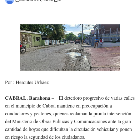
𝗥𝗲𝗴𝗿𝗲𝘀𝗮 𝗮𝗹 𝗽𝗮í𝘀 𝗱𝗲𝗹𝗲𝗴𝗮𝗰𝗶ó𝗻 𝗱𝗼𝗺𝗶𝗻𝗶𝗰𝗮𝗻𝗮 𝗾𝘂𝗲 𝗽𝗮𝗿𝘁𝗶𝗰𝗶𝗽ó 𝗲𝗻 𝗝𝘂𝗲𝗴𝗼𝘀 𝗣𝗮𝗻𝗮𝗺𝗲𝗿𝗶𝗰𝗮𝗻𝗼𝘀 𝗝𝘂𝗻𝗶𝗼𝗿 𝗲𝗻 𝗚𝘂𝗮𝘁𝗲𝗺𝗮𝗹𝗮
Otro muerto en el Municipio de Cabral por Accidente de Tránsito
Asaltantes hieren de bala joven Cabraleño en la carretera Cabral – Barahona
Por : Hércules Urbáez
𝐂𝐀𝐁𝐑𝐀𝐋, 𝐁𝐚𝐫𝐚𝐡𝐨𝐧𝐚
.–
El deterioro progresivo de varias calles
en el municipio de Cabral mantiene en preocupación a
conductores y peatones, quienes reclaman la pronta intervención
del Ministerio de Obras Públicas y Comunicaciones ante la gran
cantidad de hoyos que dificultan la circulación vehicular y ponen
en riesgo la seguridad de los ciudadanos.