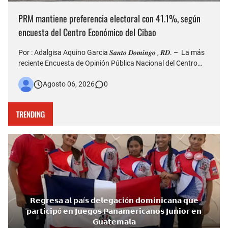
PRM mantiene preferencia electoral con 41.1%, según
encuesta del Centro Económico del Cibao
Por : Adalgisa Aquino Garcia 𝑺𝒂𝒏𝒕𝒐 𝑫𝒐𝒎𝒊𝒏𝒈𝒐 , 𝑹𝑫. – La más
reciente Encuesta de Opinión Pública Nacional del Centro
Económico del Cibao refleja que el Partido Revolucionario
Agosto 06, 2026
0
Moderno (PRM) continúa siendo la organización política con
mayor nivel de simpatía entre los dominicanos, al al…
TRENDING
𝗥𝗲𝗴𝗿𝗲𝘀𝗮 𝗮𝗹 𝗽𝗮í𝘀 𝗱𝗲𝗹𝗲𝗴𝗮𝗰𝗶ó𝗻 𝗱𝗼𝗺𝗶𝗻𝗶𝗰𝗮𝗻𝗮 𝗾𝘂𝗲
𝗽𝗮𝗿𝘁𝗶𝗰𝗶𝗽ó 𝗲𝗻 𝗝𝘂𝗲𝗴𝗼𝘀 𝗣𝗮𝗻𝗮𝗺𝗲𝗿𝗶𝗰𝗮𝗻𝗼𝘀 𝗝𝘂𝗻𝗶𝗼𝗿 𝗲𝗻
𝗚𝘂𝗮𝘁𝗲𝗺𝗮𝗹𝗮