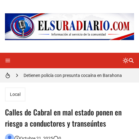
Doctora Magandys Cuevas maltrata pacientes en el Hospital de Cabral.
Detienen policía con presunta cocaína en Barahona
Un muerto oriundo de Cabral y dos heridos en accidente de tránsito en la autopista Duarte
Cabraleños despiden entre llantos y reclamo de justicia restos mortales de Yasmel
Local
Distrito Educativo 01-04 de Cabral Cancela a mas de 120 empleados; incluyendo una mujer Embarazada
Calles de Cabral en mal estado ponen en
En Cabral apresan a Trillao y Ki tienen en zozobra con los robos a la población
riesgo a conductores y transeúntes
Jóvenes de Cabral aclaran mal entendido en tienda de celulares en Barahona
Octubre 21, 2025
0