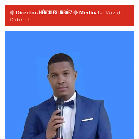
🔴 𝗗𝗶𝗿𝗲𝗰𝘁𝗼𝗿: HÉRCULES URBÁEZ 🔴 𝗠𝗲𝗱𝗶𝗼: 𝙻𝚊 𝚅𝚘𝚣 𝚍𝚎
𝙲𝚊𝚋𝚛𝚊𝚕