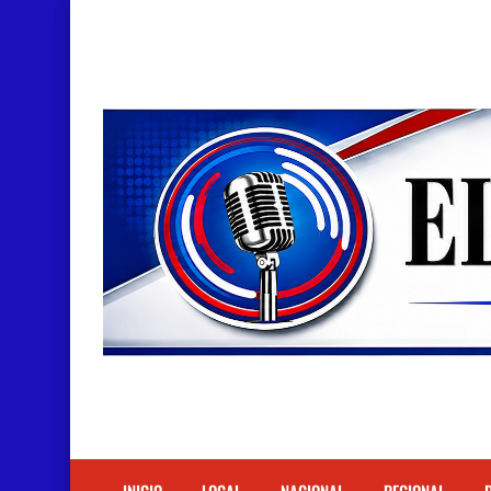
Doctora Magandys Cuevas maltrata pacientes en
Detienen policía con presunta cocaína en Bara
Un muerto oriundo de Cabral y dos heridos en ac
Cabraleños despiden entre llantos y reclamo de 