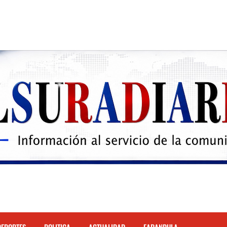
 el Hospital de Cabral.
hona
cidente de tránsito en la autopista Duarte
justicia restos mortales de Yasmel