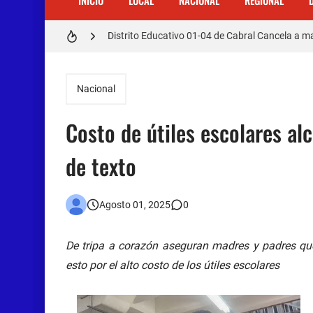
INICIO
LOCAL
NACIONAL
REGIONAL
Distrito Educativo 01-04 de Cabral Cancela a
En Cabral apresan a Trillao y Ki tienen en zozob
Jóvenes de Cabral aclaran mal entendido en ti
Nacional
𝗥𝗲𝗴𝗿𝗲𝘀𝗮 𝗮𝗹 𝗽𝗮í𝘀 𝗱𝗲𝗹𝗲𝗴𝗮𝗰𝗶ó𝗻 𝗱𝗼𝗺𝗶𝗻𝗶𝗰𝗮𝗻
Costo de útiles escolares alc
Otro muerto en el Municipio de Cabral por Accid
de texto
Asaltantes hieren de bala joven Cabraleño en l
Agosto 01, 2025
0
De tripa a corazón aseguran madres y padres qué
esto por el alto costo de los útiles escolares