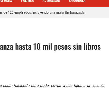
DEPORTES
POLITICA
ACTUALIDAD
FARANDULA
 mas de 120 empleados; incluyendo una mujer Embarazada
ra con los robos a la población
enda de celulares en Barahona
 𝗾𝘂𝗲 𝗽𝗮𝗿𝘁𝗶𝗰𝗶𝗽ó 𝗲𝗻 𝗝𝘂𝗲𝗴𝗼𝘀 𝗣𝗮𝗻𝗮𝗺𝗲𝗿𝗶𝗰𝗮𝗻𝗼𝘀 𝗝𝘂𝗻𝗶𝗼𝗿 𝗲𝗻 𝗚𝘂𝗮𝘁𝗲𝗺
anza hasta 10 mil pesos sin libros
ente de Tránsito
a carretera Cabral – Barahona
 están haciendo para poder enviar a sus hijos a la escuela,