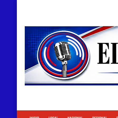
Doctora Magandys Cuevas maltrata pacientes en
Detienen policía con presunta cocaína en Bara
Un muerto oriundo de Cabral y dos heridos en ac