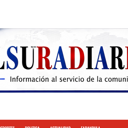
 el Hospital de Cabral.
hona
cidente de tránsito en la autopista Duarte