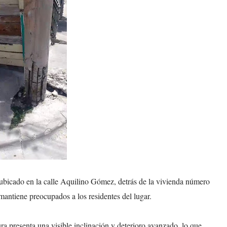
 ubicado en la calle Aquilino Gómez, detrás de la vivienda número
mantiene preocupados a los residentes del lugar.
ra presenta una visible inclinación y deterioro avanzado, lo que