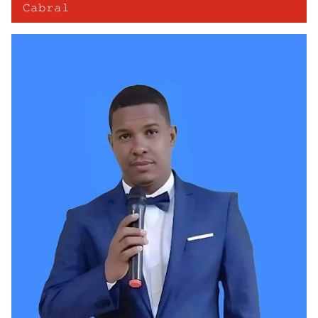
𝙲𝚊𝚋𝚛𝚊𝚕