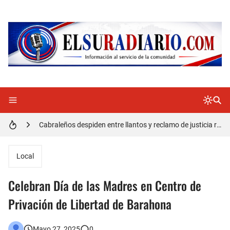
Doctora Magandys Cuevas maltrata pacientes en el Hospital de Cabral.
Detienen policía con presunta cocaína en Barahona
Un muerto oriundo de Cabral y dos heridos en accidente de tránsito en la autopista Duarte
Cabraleños despiden entre llantos y reclamo de justicia restos mortales de Yasmel
Distrito Educativo 01-04 de Cabral Cancela a mas de 120 empleados; incluyendo una mujer Embarazada
En Cabral apresan a Trillao y Ki tienen en zozobra con los robos a la población
Local
Jóvenes de Cabral aclaran mal entendido en tienda de celulares en Barahona
Celebran Día de las Madres en Centro de
𝗥𝗲𝗴𝗿𝗲𝘀𝗮 𝗮𝗹 𝗽𝗮í𝘀 𝗱𝗲𝗹𝗲𝗴𝗮𝗰𝗶ó𝗻 𝗱𝗼𝗺𝗶𝗻𝗶𝗰𝗮𝗻𝗮 𝗾𝘂𝗲 𝗽𝗮𝗿𝘁𝗶𝗰𝗶𝗽ó 𝗲𝗻 𝗝𝘂𝗲𝗴𝗼𝘀 𝗣𝗮𝗻𝗮𝗺𝗲𝗿𝗶𝗰𝗮𝗻𝗼𝘀 𝗝𝘂𝗻𝗶𝗼𝗿 𝗲𝗻 𝗚𝘂𝗮𝘁𝗲𝗺𝗮𝗹𝗮
Privación de Libertad de Barahona
Otro muerto en el Municipio de Cabral por Accidente de Tránsito
Mayo 27, 2025
0