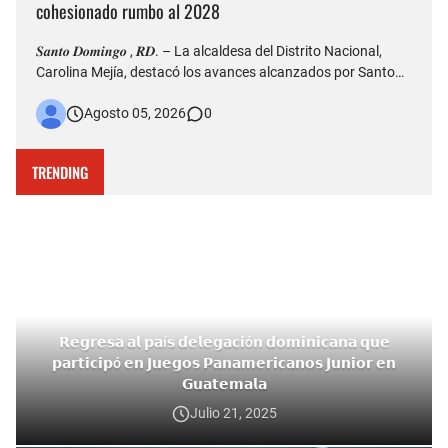
cohesionado rumbo al 2028
𝑺𝒂𝒏𝒕𝒐 𝑫𝒐𝒎𝒊𝒏𝒈𝒐 , 𝑹𝑫. – La alcaldesa del Distrito Nacional,
Carolina Mejía, destacó los avances alcanzados por Santo
Domingo durante la conmemoración de su 528 aniversario
Agosto 05, 2026
0
de fundación y aseguró que la ciudad atraviesa una etapa de
transformación, impulsada por importantes obras de infr…
TRENDING
𝗥𝗲𝗴𝗿𝗲𝘀𝗮 𝗮𝗹 𝗽𝗮í𝘀 𝗱𝗲𝗹𝗲𝗴𝗮𝗰𝗶ó𝗻 𝗱𝗼𝗺𝗶𝗻𝗶𝗰𝗮𝗻𝗮 𝗾𝘂𝗲
𝗽𝗮𝗿𝘁𝗶𝗰𝗶𝗽ó 𝗲𝗻 𝗝𝘂𝗲𝗴𝗼𝘀 𝗣𝗮𝗻𝗮𝗺𝗲𝗿𝗶𝗰𝗮𝗻𝗼𝘀 𝗝𝘂𝗻𝗶𝗼𝗿 𝗲𝗻
𝗚𝘂𝗮𝘁𝗲𝗺𝗮𝗹𝗮
Julio 21, 2025