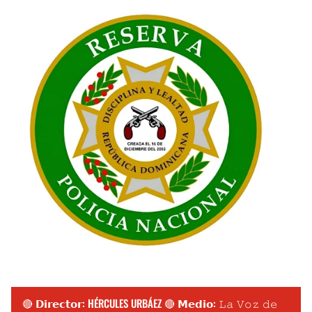
🔴 𝗗𝗶𝗿𝗲𝗰𝘁𝗼𝗿: HÉRCULES URBÁEZ 🔴 𝗠𝗲𝗱𝗶𝗼: 𝙻𝚊 𝚅𝚘𝚣 𝚍𝚎