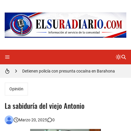
Doctora Magandys Cuevas maltrata pacientes en el Hospital de Cabral.
Detienen policía con presunta cocaína en Barahona
Un muerto oriundo de Cabral y dos heridos en accidente de tránsito en la autopista Duarte
Opinión
Cabraleños despiden entre llantos y reclamo de justicia restos mortales de Yasmel
La sabiduría del viejo Antonio
Distrito Educativo 01-04 de Cabral Cancela a mas de 120 empleados; incluyendo una mujer Embarazada
Marzo 20, 2025
0
En Cabral apresan a Trillao y Ki tienen en zozobra con los robos a la población