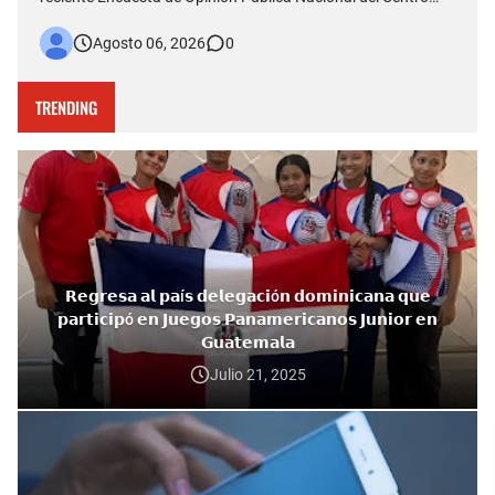
Económico del Cibao refleja que el Partido Revolucionario
Agosto 06, 2026
0
Moderno (PRM) continúa siendo la organización política con
mayor nivel de simpatía entre los dominicanos, al al…
TRENDING
𝗥𝗲𝗴𝗿𝗲𝘀𝗮 𝗮𝗹 𝗽𝗮í𝘀 𝗱𝗲𝗹𝗲𝗴𝗮𝗰𝗶ó𝗻 𝗱𝗼𝗺𝗶𝗻𝗶𝗰𝗮𝗻𝗮 𝗾𝘂𝗲
𝗽𝗮𝗿𝘁𝗶𝗰𝗶𝗽ó 𝗲𝗻 𝗝𝘂𝗲𝗴𝗼𝘀 𝗣𝗮𝗻𝗮𝗺𝗲𝗿𝗶𝗰𝗮𝗻𝗼𝘀 𝗝𝘂𝗻𝗶𝗼𝗿 𝗲𝗻
𝗚𝘂𝗮𝘁𝗲𝗺𝗮𝗹𝗮
Julio 21, 2025