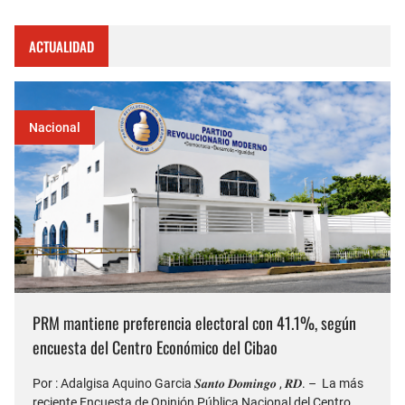
ACTUALIDAD
Nacional
PRM mantiene preferencia electoral con 41.1%, según
encuesta del Centro Económico del Cibao
Por : Adalgisa Aquino Garcia 𝑺𝒂𝒏𝒕𝒐 𝑫𝒐𝒎𝒊𝒏𝒈𝒐 , 𝑹𝑫. – La más
reciente Encuesta de Opinión Pública Nacional del Centro