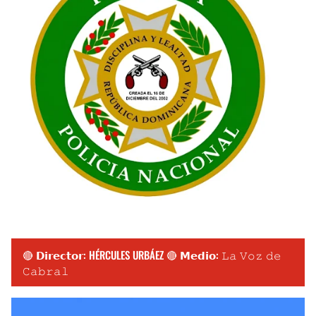
🔴 𝗗𝗶𝗿𝗲𝗰𝘁𝗼𝗿: HÉRCULES URBÁEZ 🔴 𝗠𝗲𝗱𝗶𝗼: 𝙻𝚊 𝚅𝚘𝚣 𝚍𝚎
𝙲𝚊𝚋𝚛𝚊𝚕