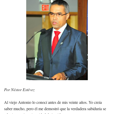
Jóvenes de Cabral aclaran mal entendido en tienda de celulares en Barahona
𝗥𝗲𝗴𝗿𝗲𝘀𝗮 𝗮𝗹 𝗽𝗮í𝘀 𝗱𝗲𝗹𝗲𝗴𝗮𝗰𝗶ó𝗻 𝗱𝗼𝗺𝗶𝗻𝗶𝗰𝗮𝗻𝗮 𝗾𝘂𝗲 𝗽𝗮𝗿𝘁𝗶𝗰𝗶𝗽ó 𝗲𝗻 𝗝𝘂𝗲𝗴𝗼𝘀 𝗣𝗮𝗻𝗮𝗺𝗲𝗿𝗶𝗰𝗮𝗻𝗼𝘀 𝗝𝘂𝗻𝗶𝗼𝗿 𝗲𝗻 𝗚𝘂𝗮𝘁𝗲𝗺𝗮𝗹𝗮
Otro muerto en el Municipio de Cabral por Accidente de Tránsito
Asaltantes hieren de bala joven Cabraleño en la carretera Cabral – Barahona
Por Néstor Estévez
Al viejo Antonio lo conocí antes de mis veinte años. Yo creía
saber mucho, pero él me demostró que la verdadera sabiduría se