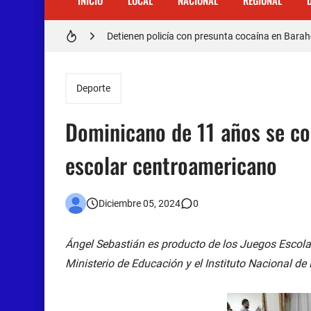
INICIO
LOCAL
NACIONAL
REGIONAL
Doctora Magandys Cuevas maltrata pacientes en
Detienen policía con presunta cocaína en Bara
Un muerto oriundo de Cabral y dos heridos en ac
Deporte
Cabraleños despiden entre llantos y reclamo de 
Dominicano de 11 años se co
Distrito Educativo 01-04 de Cabral Cancela a
escolar centroamericano
En Cabral apresan a Trillao y Ki tienen en zozob
Jóvenes de Cabral aclaran mal entendido en ti
Diciembre 05, 2024
0
𝗥𝗲𝗴𝗿𝗲𝘀𝗮 𝗮𝗹 𝗽𝗮í𝘀 𝗱𝗲𝗹𝗲𝗴𝗮𝗰𝗶ó𝗻 𝗱𝗼𝗺𝗶𝗻𝗶𝗰𝗮𝗻
Ángel Sebastián es producto de los Juegos Escol
Otro muerto en el Municipio de Cabral por Accid
Ministerio de Educación y el Instituto Nacional de 
Asaltantes hieren de bala joven Cabraleño en l