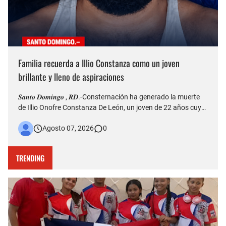
Familia recuerda a Illio Constanza como un joven
brillante y lleno de aspiraciones
𝑺𝒂𝒏𝒕𝒐 𝑫𝒐𝒎𝒊𝒏𝒈𝒐 , 𝑹𝑫.-Consternación ha generado la muerte
de Illio Onofre Constanza De León, un joven de 22 años cuyo
fallecimiento ocurrido la tarde del jueves en el puente Duarte
Agosto 07, 2026
0
quedó captado en videos que posteriormente fueron
difundidos en redes sociales. Más allá del hecho que est…
TRENDING