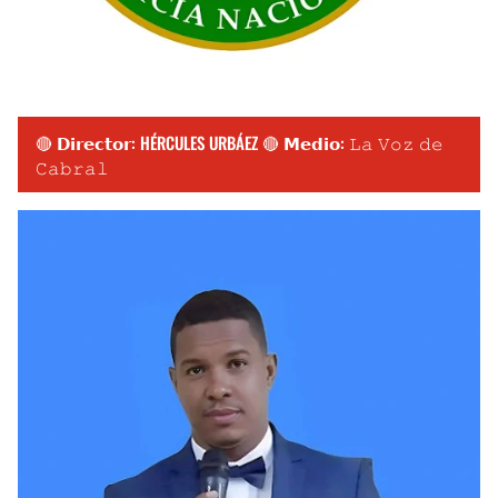
🔴 𝗗𝗶𝗿𝗲𝗰𝘁𝗼𝗿: HÉRCULES URBÁEZ 🔴 𝗠𝗲𝗱𝗶𝗼: 𝙻𝚊 𝚅𝚘𝚣 𝚍𝚎
𝙲𝚊𝚋𝚛𝚊𝚕