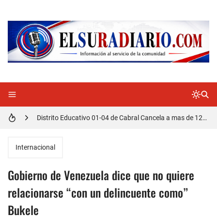
Doctora Magandys Cuevas maltrata pacientes en el Hospital de Cabral.
Detienen policía con presunta cocaína en Barahona
Un muerto oriundo de Cabral y dos heridos en accidente de tránsito en la autopista Duarte
Cabraleños despiden entre llantos y reclamo de justicia restos mortales de Yasmel
Distrito Educativo 01-04 de Cabral Cancela a mas de 120 empleados; incluyendo una mujer Embarazada
En Cabral apresan a Trillao y Ki tienen en zozobra con los robos a la población
Internacional
Jóvenes de Cabral aclaran mal entendido en tienda de celulares en Barahona
Gobierno de Venezuela dice que no quiere
𝗥𝗲𝗴𝗿𝗲𝘀𝗮 𝗮𝗹 𝗽𝗮í𝘀 𝗱𝗲𝗹𝗲𝗴𝗮𝗰𝗶ó𝗻 𝗱𝗼𝗺𝗶𝗻𝗶𝗰𝗮𝗻𝗮 𝗾𝘂𝗲 𝗽𝗮𝗿𝘁𝗶𝗰𝗶𝗽ó 𝗲𝗻 𝗝𝘂𝗲𝗴𝗼𝘀 𝗣𝗮𝗻𝗮𝗺𝗲𝗿𝗶𝗰𝗮𝗻𝗼𝘀 𝗝𝘂𝗻𝗶𝗼𝗿 𝗲𝗻 𝗚𝘂𝗮𝘁𝗲𝗺𝗮𝗹𝗮
relacionarse “con un delincuente como”
Bukele
Otro muerto en el Municipio de Cabral por Accidente de Tránsito