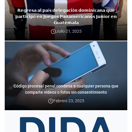
𝗥𝗲𝗴𝗿𝗲𝘀𝗮 𝗮𝗹 𝗽𝗮í𝘀 𝗱𝗲𝗹𝗲𝗴𝗮𝗰𝗶ó𝗻 𝗱𝗼𝗺𝗶𝗻𝗶𝗰𝗮𝗻𝗮 𝗾𝘂𝗲
𝗽𝗮𝗿𝘁𝗶𝗰𝗶𝗽ó 𝗲𝗻 𝗝𝘂𝗲𝗴𝗼𝘀 𝗣𝗮𝗻𝗮𝗺𝗲𝗿𝗶𝗰𝗮𝗻𝗼𝘀 𝗝𝘂𝗻𝗶𝗼𝗿 𝗲𝗻
𝗚𝘂𝗮𝘁𝗲𝗺𝗮𝗹𝗮
Julio 21, 2025
Código procesal penal condena a cualquier persona que
comparte videos o fotos sin consentimiento
Febrero 23, 2025