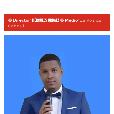
🔴 𝗗𝗶𝗿𝗲𝗰𝘁𝗼𝗿: HÉRCULES URBÁEZ 🔴 𝗠𝗲𝗱𝗶𝗼: 𝙻𝚊 𝚅𝚘𝚣 𝚍𝚎
𝙲𝚊𝚋𝚛𝚊𝚕