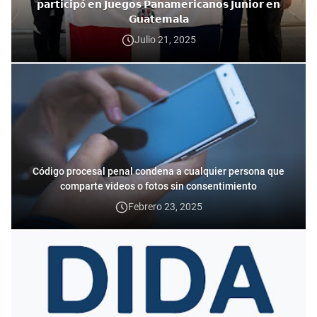
𝗽𝗮𝗿𝘁𝗶𝗰𝗶𝗽ó 𝗲𝗻 𝗝𝘂𝗲𝗴𝗼𝘀 𝗣𝗮𝗻𝗮𝗺𝗲𝗿𝗶𝗰𝗮𝗻𝗼𝘀 𝗝𝘂𝗻𝗶𝗼𝗿 𝗲𝗻
𝗚𝘂𝗮𝘁𝗲𝗺𝗮𝗹𝗮
Julio 21, 2025
Código procesal penal condena a cualquier persona que
comparte videos o fotos sin consentimiento
Febrero 23, 2025