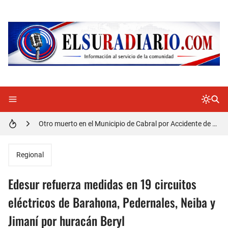
Distrito Educativo 01-04 de Cabral Cancela a mas de 120 empleados; incluyendo una mujer Embarazada
En Cabral apresan a Trillao y Ki tienen en zozobra con los robos a la población
Jóvenes de Cabral aclaran mal entendido en tienda de celulares en Barahona
𝗥𝗲𝗴𝗿𝗲𝘀𝗮 𝗮𝗹 𝗽𝗮í𝘀 𝗱𝗲𝗹𝗲𝗴𝗮𝗰𝗶ó𝗻 𝗱𝗼𝗺𝗶𝗻𝗶𝗰𝗮𝗻𝗮 𝗾𝘂𝗲 𝗽𝗮𝗿𝘁𝗶𝗰𝗶𝗽ó 𝗲𝗻 𝗝𝘂𝗲𝗴𝗼𝘀 𝗣𝗮𝗻𝗮𝗺𝗲𝗿𝗶𝗰𝗮𝗻𝗼𝘀 𝗝𝘂𝗻𝗶𝗼𝗿 𝗲𝗻 𝗚𝘂𝗮𝘁𝗲𝗺𝗮𝗹𝗮
Otro muerto en el Municipio de Cabral por Accidente de Tránsito
Asaltantes hieren de bala joven Cabraleño en la carretera Cabral – Barahona
Regional
Edesur refuerza medidas en 19 circuitos
eléctricos de Barahona, Pedernales, Neiba y
Jimaní por huracán Beryl