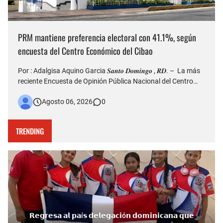
PRM mantiene preferencia electoral con 41.1%, según
encuesta del Centro Económico del Cibao
Por : Adalgisa Aquino Garcia 𝑺𝒂𝒏𝒕𝒐 𝑫𝒐𝒎𝒊𝒏𝒈𝒐 , 𝑹𝑫. – La más
reciente Encuesta de Opinión Pública Nacional del Centro
Económico del Cibao refleja que el Partido Revolucionario
Agosto 06, 2026
0
Moderno (PRM) continúa siendo la organización política con
mayor nivel de simpatía entre los dominicanos, al al…
TRENDING
𝗥𝗲𝗴𝗿𝗲𝘀𝗮 𝗮𝗹 𝗽𝗮í𝘀 𝗱𝗲𝗹𝗲𝗴𝗮𝗰𝗶ó𝗻 𝗱𝗼𝗺𝗶𝗻𝗶𝗰𝗮𝗻𝗮 𝗾𝘂𝗲