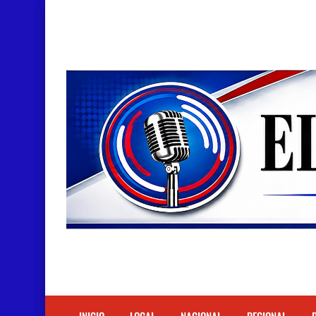
Doctora Magandys Cuevas maltrata pacientes en
Detienen policía con presunta cocaína en Bara