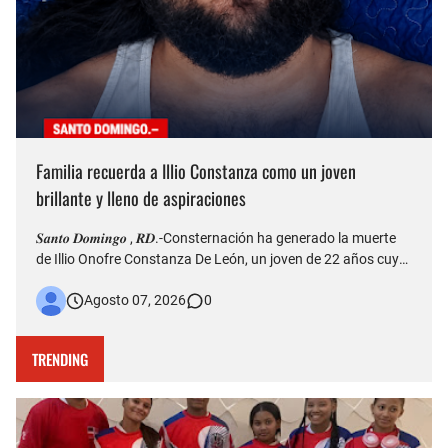
Familia recuerda a Illio Constanza como un joven
brillante y lleno de aspiraciones
𝑺𝒂𝒏𝒕𝒐 𝑫𝒐𝒎𝒊𝒏𝒈𝒐 , 𝑹𝑫.-Consternación ha generado la muerte
de Illio Onofre Constanza De León, un joven de 22 años cuyo
fallecimiento ocurrido la tarde del jueves en el puente Duarte
Agosto 07, 2026
0
quedó captado en videos que posteriormente fueron
difundidos en redes sociales. Más allá del hecho que est…
TRENDING