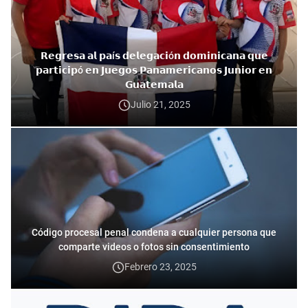
𝗥𝗲𝗴𝗿𝗲𝘀𝗮 𝗮𝗹 𝗽𝗮í𝘀 𝗱𝗲𝗹𝗲𝗴𝗮𝗰𝗶ó𝗻 𝗱𝗼𝗺𝗶𝗻𝗶𝗰𝗮𝗻𝗮 𝗾𝘂𝗲
𝗽𝗮𝗿𝘁𝗶𝗰𝗶𝗽ó 𝗲𝗻 𝗝𝘂𝗲𝗴𝗼𝘀 𝗣𝗮𝗻𝗮𝗺𝗲𝗿𝗶𝗰𝗮𝗻𝗼𝘀 𝗝𝘂𝗻𝗶𝗼𝗿 𝗲𝗻
𝗚𝘂𝗮𝘁𝗲𝗺𝗮𝗹𝗮
Julio 21, 2025
Código procesal penal condena a cualquier persona que
comparte videos o fotos sin consentimiento
Febrero 23, 2025