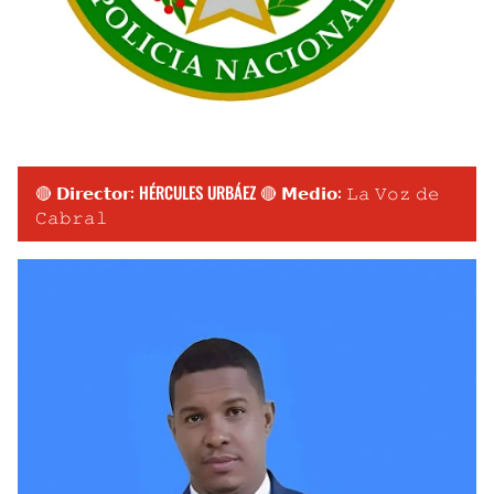
🔴 𝗗𝗶𝗿𝗲𝗰𝘁𝗼𝗿: HÉRCULES URBÁEZ 🔴 𝗠𝗲𝗱𝗶𝗼: 𝙻𝚊 𝚅𝚘𝚣 𝚍𝚎
𝙲𝚊𝚋𝚛𝚊𝚕