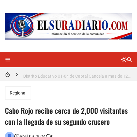
Doctora Magandys Cuevas maltrata pacientes en el Hospital de Cabral.
Detienen policía con presunta cocaína en Barahona
Un muerto oriundo de Cabral y dos heridos en accidente de tránsito en la autopista Duarte
Cabraleños despiden entre llantos y reclamo de justicia restos mortales de Yasmel
Distrito Educativo 01-04 de Cabral Cancela a mas de 120 empleados; incluyendo una mujer Embarazada
En Cabral apresan a Trillao y Ki tienen en zozobra con los robos a la población
Regional
Jóvenes de Cabral aclaran mal entendido en tienda de celulares en Barahona
Cabo Rojo recibe cerca de 2,000 visitantes
𝗥𝗲𝗴𝗿𝗲𝘀𝗮 𝗮𝗹 𝗽𝗮í𝘀 𝗱𝗲𝗹𝗲𝗴𝗮𝗰𝗶ó𝗻 𝗱𝗼𝗺𝗶𝗻𝗶𝗰𝗮𝗻𝗮 𝗾𝘂𝗲 𝗽𝗮𝗿𝘁𝗶𝗰𝗶𝗽ó 𝗲𝗻 𝗝𝘂𝗲𝗴𝗼𝘀 𝗣𝗮𝗻𝗮𝗺𝗲𝗿𝗶𝗰𝗮𝗻𝗼𝘀 𝗝𝘂𝗻𝗶𝗼𝗿 𝗲𝗻 𝗚𝘂𝗮𝘁𝗲𝗺𝗮𝗹𝗮
con la llegada de su segundo crucero
Otro muerto en el Municipio de Cabral por Accidente de Tránsito
Abril 09, 2024
0