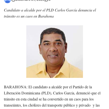
Jóvenes de Cabral aclaran mal entendido en tienda de celulares en Barahona
Candidato a alcalde por el PLD Carlos García denuncia el
tránsito es un caos en Barahona
𝗥𝗲𝗴𝗿𝗲𝘀𝗮 𝗮𝗹 𝗽𝗮í𝘀 𝗱𝗲𝗹𝗲𝗴𝗮𝗰𝗶ó𝗻 𝗱𝗼𝗺𝗶𝗻𝗶𝗰𝗮𝗻𝗮 𝗾𝘂𝗲 𝗽𝗮𝗿𝘁𝗶𝗰𝗶𝗽ó 𝗲𝗻 𝗝𝘂𝗲𝗴𝗼𝘀 𝗣𝗮𝗻𝗮𝗺𝗲𝗿𝗶𝗰𝗮𝗻𝗼𝘀 𝗝𝘂𝗻𝗶𝗼𝗿 𝗲𝗻 𝗚𝘂𝗮𝘁𝗲𝗺𝗮𝗹𝗮
Otro muerto en el Municipio de Cabral por Accidente de Tránsito
Asaltantes hieren de bala joven Cabraleño en la carretera Cabral – Barahona
BARAHONA:
El candidato a alcalde por el Partido de la
Liberación Dominicana (PLD), Carlos García, denunció que el
tránsito en esta ciudad se ha convertido en un caos para los
transeúntes, los chóferes del transporte público y privado y las