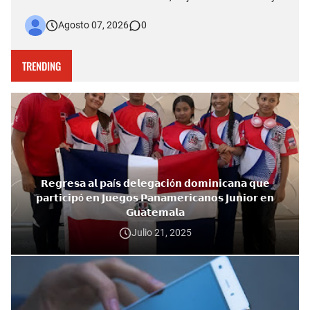
fallecimiento ocurrido la tarde del jueves en el puente Duarte
Agosto 07, 2026
0
quedó captado en videos que posteriormente fueron
difundidos en redes sociales. Más allá del hecho que est…
TRENDING
𝗥𝗲𝗴𝗿𝗲𝘀𝗮 𝗮𝗹 𝗽𝗮í𝘀 𝗱𝗲𝗹𝗲𝗴𝗮𝗰𝗶ó𝗻 𝗱𝗼𝗺𝗶𝗻𝗶𝗰𝗮𝗻𝗮 𝗾𝘂𝗲
𝗽𝗮𝗿𝘁𝗶𝗰𝗶𝗽ó 𝗲𝗻 𝗝𝘂𝗲𝗴𝗼𝘀 𝗣𝗮𝗻𝗮𝗺𝗲𝗿𝗶𝗰𝗮𝗻𝗼𝘀 𝗝𝘂𝗻𝗶𝗼𝗿 𝗲𝗻
𝗚𝘂𝗮𝘁𝗲𝗺𝗮𝗹𝗮
Julio 21, 2025