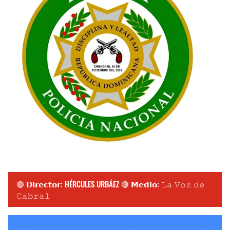
🔴 𝗗𝗶𝗿𝗲𝗰𝘁𝗼𝗿: HÉRCULES URBÁEZ 🔴 𝗠𝗲𝗱𝗶𝗼: 𝙻𝚊 𝚅𝚘𝚣 𝚍𝚎
𝙲𝚊𝚋𝚛𝚊𝚕