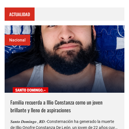
ACTUALIDAD
Nacional
Familia recuerda a Illio Constanza como un joven
brillante y lleno de aspiraciones
𝑺𝒂𝒏𝒕𝒐 𝑫𝒐𝒎𝒊𝒏𝒈𝒐 , 𝑹𝑫.-Consternación ha generado la muerte
de Illio Onofre Constanza De León, un joven de 22 años cuyo