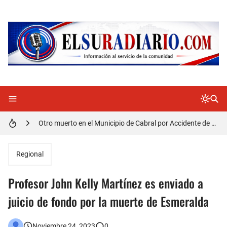
Distrito Educativo 01-04 de Cabral Cancela a mas de 120 empleados; incluyendo una mujer Embarazada
En Cabral apresan a Trillao y Ki tienen en zozobra con los robos a la población
Jóvenes de Cabral aclaran mal entendido en tienda de celulares en Barahona
𝗥𝗲𝗴𝗿𝗲𝘀𝗮 𝗮𝗹 𝗽𝗮í𝘀 𝗱𝗲𝗹𝗲𝗴𝗮𝗰𝗶ó𝗻 𝗱𝗼𝗺𝗶𝗻𝗶𝗰𝗮𝗻𝗮 𝗾𝘂𝗲 𝗽𝗮𝗿𝘁𝗶𝗰𝗶𝗽ó 𝗲𝗻 𝗝𝘂𝗲𝗴𝗼𝘀 𝗣𝗮𝗻𝗮𝗺𝗲𝗿𝗶𝗰𝗮𝗻𝗼𝘀 𝗝𝘂𝗻𝗶𝗼𝗿 𝗲𝗻 𝗚𝘂𝗮𝘁𝗲𝗺𝗮𝗹𝗮
Otro muerto en el Municipio de Cabral por Accidente de Tránsito
Asaltantes hieren de bala joven Cabraleño en la carretera Cabral – Barahona
Regional
Profesor John Kelly Martínez es enviado a
juicio de fondo por la muerte de Esmeralda
Noviembre 24, 2023
0