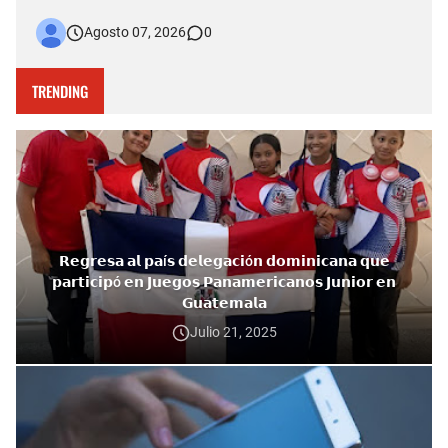
fallecimiento ocurrido la tarde del jueves en el puente Duarte
Agosto 07, 2026
0
quedó captado en videos que posteriormente fueron
difundidos en redes sociales. Más allá del hecho que est…
TRENDING
𝗥𝗲𝗴𝗿𝗲𝘀𝗮 𝗮𝗹 𝗽𝗮í𝘀 𝗱𝗲𝗹𝗲𝗴𝗮𝗰𝗶ó𝗻 𝗱𝗼𝗺𝗶𝗻𝗶𝗰𝗮𝗻𝗮 𝗾𝘂𝗲
𝗽𝗮𝗿𝘁𝗶𝗰𝗶𝗽ó 𝗲𝗻 𝗝𝘂𝗲𝗴𝗼𝘀 𝗣𝗮𝗻𝗮𝗺𝗲𝗿𝗶𝗰𝗮𝗻𝗼𝘀 𝗝𝘂𝗻𝗶𝗼𝗿 𝗲𝗻
𝗚𝘂𝗮𝘁𝗲𝗺𝗮𝗹𝗮
Julio 21, 2025