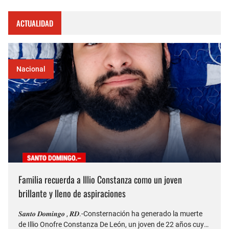
ACTUALIDAD
Nacional
Familia recuerda a Illio Constanza como un joven
brillante y lleno de aspiraciones
𝑺𝒂𝒏𝒕𝒐 𝑫𝒐𝒎𝒊𝒏𝒈𝒐 , 𝑹𝑫.-Consternación ha generado la muerte
de Illio Onofre Constanza De León, un joven de 22 años cuyo