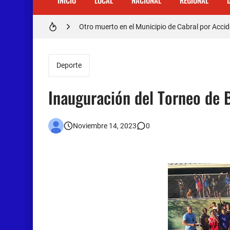
INICIO
LOCAL
NACIONAL
REGIONAL
𝗥𝗲𝗴𝗿𝗲𝘀𝗮 𝗮𝗹 𝗽𝗮í𝘀 𝗱𝗲𝗹𝗲𝗴𝗮𝗰𝗶ó𝗻 𝗱𝗼𝗺𝗶𝗻𝗶𝗰𝗮𝗻
Otro muerto en el Municipio de Cabral por Accid
Asaltantes hieren de bala joven Cabraleño en l
Deporte
Inauguración del Torneo de 
Noviembre 14, 2023
0