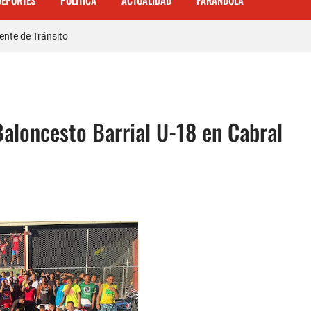
DEPORTES
POLITICA
ACTUALIDAD
FARANDULA
 𝗾𝘂𝗲 𝗽𝗮𝗿𝘁𝗶𝗰𝗶𝗽ó 𝗲𝗻 𝗝𝘂𝗲𝗴𝗼𝘀 𝗣𝗮𝗻𝗮𝗺𝗲𝗿𝗶𝗰𝗮𝗻𝗼𝘀 𝗝𝘂𝗻𝗶𝗼𝗿 𝗲𝗻 𝗚𝘂𝗮𝘁𝗲𝗺
ente de Tránsito
a carretera Cabral – Barahona
Baloncesto Barrial U-18 en Cabral