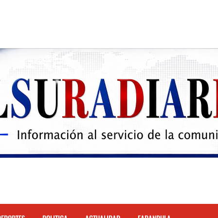
 el Hospital de Cabral.
hona
cidente de tránsito en la autopista Duarte
justicia restos mortales de Yasmel
 mas de 120 empleados; incluyendo una mujer Embarazada
ra con los robos a la población
enda de celulares en Barahona