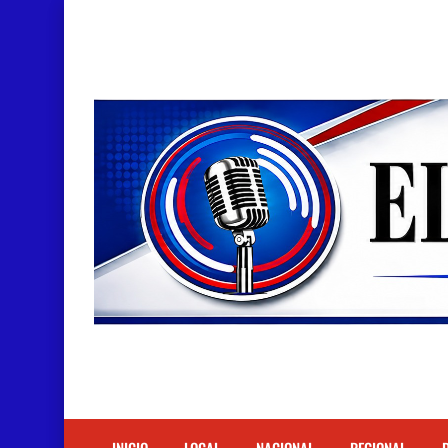
Doctora Magandys Cuevas maltrata pacientes en
Detienen policía con presunta cocaína en Bara
Un muerto oriundo de Cabral y dos heridos en ac
Cabraleños despiden entre llantos y reclamo de 
Distrito Educativo 01-04 de Cabral Cancela a
En Cabral apresan a Trillao y Ki tienen en zozob
Jóvenes de Cabral aclaran mal entendido en ti