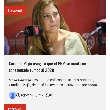
Nacional
Carolina Mejía asegura que el PRM se mantiene
cohesionado rumbo al 2028
𝑺𝒂𝒏𝒕𝒐 𝑫𝒐𝒎𝒊𝒏𝒈𝒐 , 𝑹𝑫. – La alcaldesa del Distrito Nacional,
Carolina Mejía, destacó los avances alcanzados por Santo
Domingo durante la conmemoración de su 528 aniversario
Agosto 05, 2026
0
de fundación y aseguró que la ciudad atraviesa una etapa de
transformación, impulsada por importantes obras de infr…
TRENDING