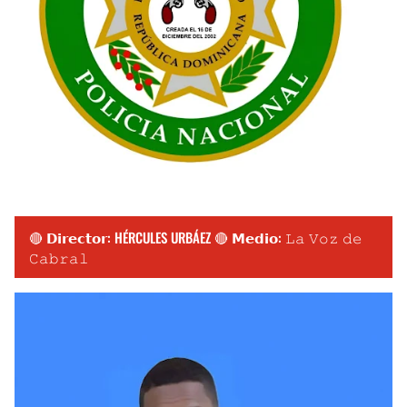
🔴 𝗗𝗶𝗿𝗲𝗰𝘁𝗼𝗿: HÉRCULES URBÁEZ 🔴 𝗠𝗲𝗱𝗶𝗼: 𝙻𝚊 𝚅𝚘𝚣 𝚍𝚎
𝙲𝚊𝚋𝚛𝚊𝚕