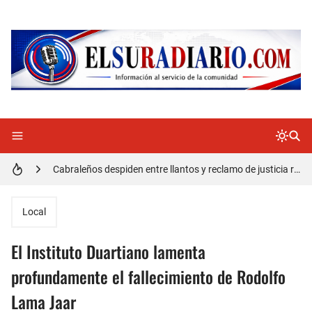
Doctora Magandys Cuevas maltrata pacientes en el Hospital de Cabral.
Detienen policía con presunta cocaína en Barahona
Un muerto oriundo de Cabral y dos heridos en accidente de tránsito en la autopista Duarte
Cabraleños despiden entre llantos y reclamo de justicia restos mortales de Yasmel
Distrito Educativo 01-04 de Cabral Cancela a mas de 120 empleados; incluyendo una mujer Embarazada
En Cabral apresan a Trillao y Ki tienen en zozobra con los robos a la población
Local
Jóvenes de Cabral aclaran mal entendido en tienda de celulares en Barahona
El Instituto Duartiano lamenta
𝗥𝗲𝗴𝗿𝗲𝘀𝗮 𝗮𝗹 𝗽𝗮í𝘀 𝗱𝗲𝗹𝗲𝗴𝗮𝗰𝗶ó𝗻 𝗱𝗼𝗺𝗶𝗻𝗶𝗰𝗮𝗻𝗮 𝗾𝘂𝗲 𝗽𝗮𝗿𝘁𝗶𝗰𝗶𝗽ó 𝗲𝗻 𝗝𝘂𝗲𝗴𝗼𝘀 𝗣𝗮𝗻𝗮𝗺𝗲𝗿𝗶𝗰𝗮𝗻𝗼𝘀 𝗝𝘂𝗻𝗶𝗼𝗿 𝗲𝗻 𝗚𝘂𝗮𝘁𝗲𝗺𝗮𝗹𝗮
profundamente el fallecimiento de Rodolfo
Lama Jaar
Otro muerto en el Municipio de Cabral por Accidente de Tránsito