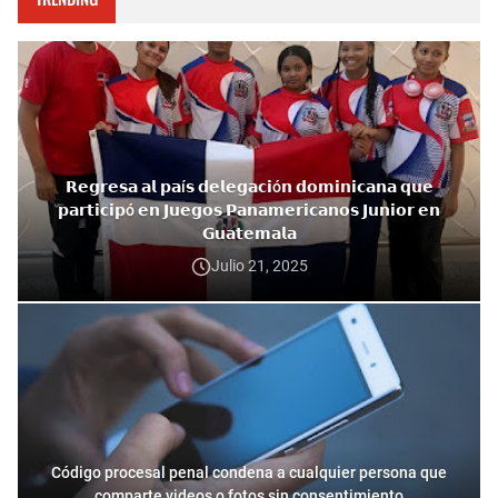
𝗥𝗲𝗴𝗿𝗲𝘀𝗮 𝗮𝗹 𝗽𝗮í𝘀 𝗱𝗲𝗹𝗲𝗴𝗮𝗰𝗶ó𝗻 𝗱𝗼𝗺𝗶𝗻𝗶𝗰𝗮𝗻𝗮 𝗾𝘂𝗲
𝗽𝗮𝗿𝘁𝗶𝗰𝗶𝗽ó 𝗲𝗻 𝗝𝘂𝗲𝗴𝗼𝘀 𝗣𝗮𝗻𝗮𝗺𝗲𝗿𝗶𝗰𝗮𝗻𝗼𝘀 𝗝𝘂𝗻𝗶𝗼𝗿 𝗲𝗻
𝗚𝘂𝗮𝘁𝗲𝗺𝗮𝗹𝗮
Julio 21, 2025
Código procesal penal condena a cualquier persona que
comparte videos o fotos sin consentimiento