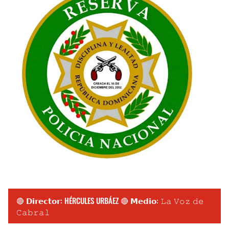
🔴 𝗗𝗶𝗿𝗲𝗰𝘁𝗼𝗿: HÉRCULES URBÁEZ 🔴 𝗠𝗲𝗱𝗶𝗼: 𝙻𝚊 𝚅𝚘𝚣 𝚍𝚎
𝙲𝚊𝚋𝚛𝚊𝚕