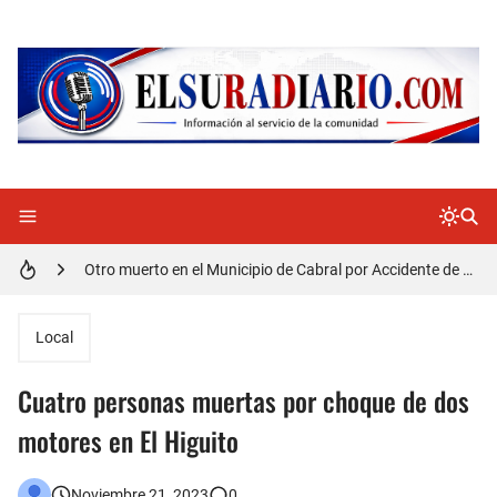
Distrito Educativo 01-04 de Cabral Cancela a mas de 120 empleados; incluyendo una mujer Embarazada
En Cabral apresan a Trillao y Ki tienen en zozobra con los robos a la población
Jóvenes de Cabral aclaran mal entendido en tienda de celulares en Barahona
𝗥𝗲𝗴𝗿𝗲𝘀𝗮 𝗮𝗹 𝗽𝗮í𝘀 𝗱𝗲𝗹𝗲𝗴𝗮𝗰𝗶ó𝗻 𝗱𝗼𝗺𝗶𝗻𝗶𝗰𝗮𝗻𝗮 𝗾𝘂𝗲 𝗽𝗮𝗿𝘁𝗶𝗰𝗶𝗽ó 𝗲𝗻 𝗝𝘂𝗲𝗴𝗼𝘀 𝗣𝗮𝗻𝗮𝗺𝗲𝗿𝗶𝗰𝗮𝗻𝗼𝘀 𝗝𝘂𝗻𝗶𝗼𝗿 𝗲𝗻 𝗚𝘂𝗮𝘁𝗲𝗺𝗮𝗹𝗮
Otro muerto en el Municipio de Cabral por Accidente de Tránsito
Asaltantes hieren de bala joven Cabraleño en la carretera Cabral – Barahona
Local
Cuatro personas muertas por choque de dos
motores en El Higuito
Noviembre 21, 2023
0