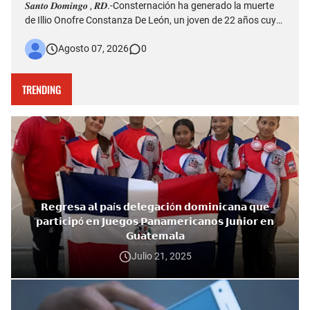
𝑺𝒂𝒏𝒕𝒐 𝑫𝒐𝒎𝒊𝒏𝒈𝒐 , 𝑹𝑫.-Consternación ha generado la muerte
de Illio Onofre Constanza De León, un joven de 22 años cuyo
fallecimiento ocurrido la tarde del jueves en el puente Duarte
Agosto 07, 2026
0
quedó captado en videos que posteriormente fueron
difundidos en redes sociales. Más allá del hecho que est…
TRENDING
𝗥𝗲𝗴𝗿𝗲𝘀𝗮 𝗮𝗹 𝗽𝗮í𝘀 𝗱𝗲𝗹𝗲𝗴𝗮𝗰𝗶ó𝗻 𝗱𝗼𝗺𝗶𝗻𝗶𝗰𝗮𝗻𝗮 𝗾𝘂𝗲
𝗽𝗮𝗿𝘁𝗶𝗰𝗶𝗽ó 𝗲𝗻 𝗝𝘂𝗲𝗴𝗼𝘀 𝗣𝗮𝗻𝗮𝗺𝗲𝗿𝗶𝗰𝗮𝗻𝗼𝘀 𝗝𝘂𝗻𝗶𝗼𝗿 𝗲𝗻
𝗚𝘂𝗮𝘁𝗲𝗺𝗮𝗹𝗮
Julio 21, 2025