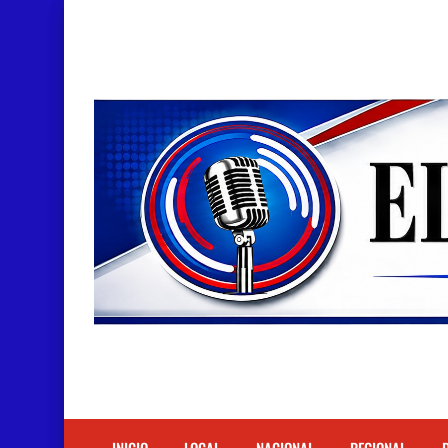
Doctora Magandys Cuevas maltrata pacientes en
Detienen policía con presunta cocaína en Bara
Un muerto oriundo de Cabral y dos heridos en ac
Cabraleños despiden entre llantos y reclamo de 