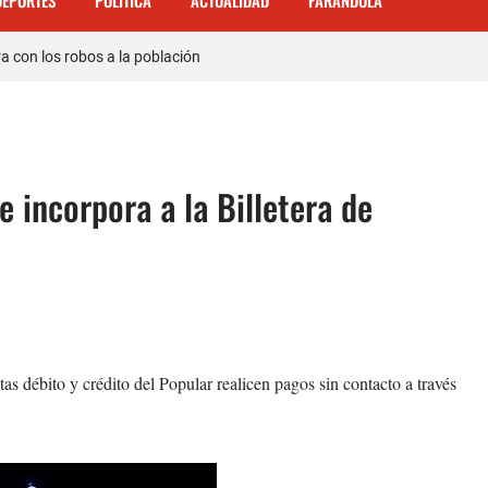
DEPORTES
POLITICA
ACTUALIDAD
FARANDULA
 mas de 120 empleados; incluyendo una mujer Embarazada
ra con los robos a la población
enda de celulares en Barahona
 𝗾𝘂𝗲 𝗽𝗮𝗿𝘁𝗶𝗰𝗶𝗽ó 𝗲𝗻 𝗝𝘂𝗲𝗴𝗼𝘀 𝗣𝗮𝗻𝗮𝗺𝗲𝗿𝗶𝗰𝗮𝗻𝗼𝘀 𝗝𝘂𝗻𝗶𝗼𝗿 𝗲𝗻 𝗚𝘂𝗮𝘁𝗲𝗺
 incorpora a la Billetera de
ente de Tránsito
a carretera Cabral – Barahona
tas débito y crédito del Popular realicen pagos sin contacto a través