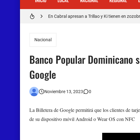
INICIO
LOCAL
NACIONAL
REGIONAL
Distrito Educativo 01-04 de Cabral Cancela a
En Cabral apresan a Trillao y Ki tienen en zozob
Jóvenes de Cabral aclaran mal entendido en ti
Nacional
𝗥𝗲𝗴𝗿𝗲𝘀𝗮 𝗮𝗹 𝗽𝗮í𝘀 𝗱𝗲𝗹𝗲𝗴𝗮𝗰𝗶ó𝗻 𝗱𝗼𝗺𝗶𝗻𝗶𝗰𝗮𝗻
Banco Popular Dominicano se
Otro muerto en el Municipio de Cabral por Accid
Google
Asaltantes hieren de bala joven Cabraleño en l
Noviembre 13, 2023
0
La Billetera de Google permitirá que los clientes de tarje
de su dispositivo móvil Android o Wear OS con NFC