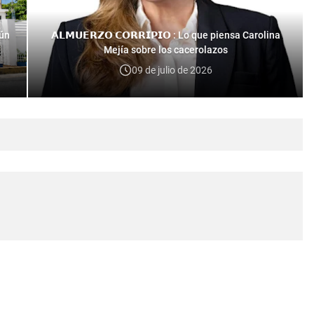
gún
𝗔𝗟𝗠𝗨𝗘𝗥𝗭𝗢 𝗖𝗢𝗥𝗥𝗜𝗣𝗜𝗢 : Lo que piensa Carolina
Mejía sobre los cacerolazos
09 de julio de 2026