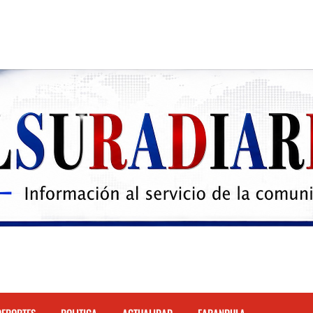
 el Hospital de Cabral.
hona
cidente de tránsito en la autopista Duarte
justicia restos mortales de Yasmel