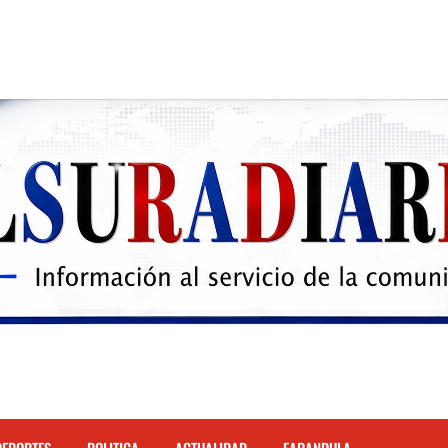
 el Hospital de Cabral.
hona
cidente de tránsito en la autopista Duarte