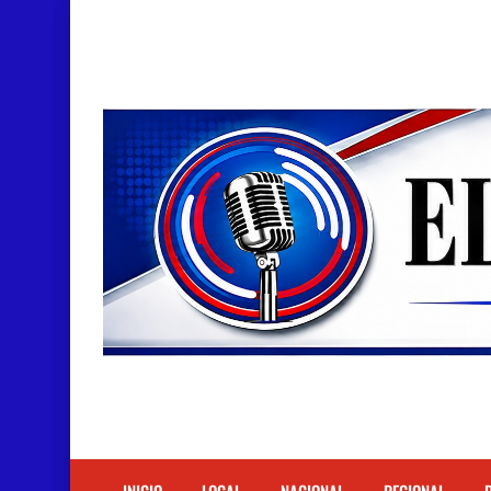
Doctora Magandys Cuevas maltrata pacientes en
Detienen policía con presunta cocaína en Bara
Un muerto oriundo de Cabral y dos heridos en ac