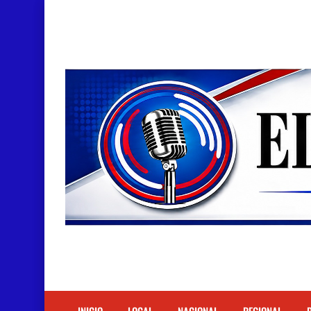
Doctora Magandys Cuevas maltrata pacientes en
Detienen policía con presunta cocaína en Bara
Un muerto oriundo de Cabral y dos heridos en ac