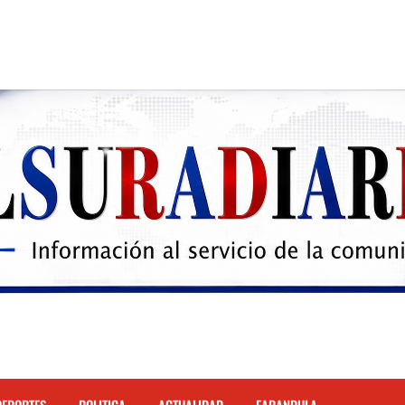
 el Hospital de Cabral.
hona
cidente de tránsito en la autopista Duarte