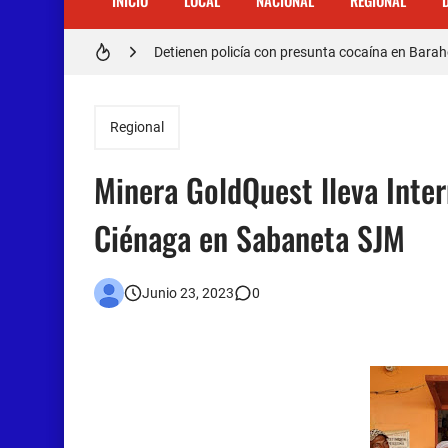
INICIO
LOCAL
NACIONAL
REGIONAL
Doctora Magandys Cuevas maltrata pacientes en
Detienen policía con presunta cocaína en Bara
Un muerto oriundo de Cabral y dos heridos en ac
Regional
Cabraleños despiden entre llantos y reclamo de 
Minera GoldQuest lleva Inter
Distrito Educativo 01-04 de Cabral Cancela a
Ciénaga en Sabaneta SJM
En Cabral apresan a Trillao y Ki tienen en zozob
Jóvenes de Cabral aclaran mal entendido en ti
Junio 23, 2023
0
𝗥𝗲𝗴𝗿𝗲𝘀𝗮 𝗮𝗹 𝗽𝗮í𝘀 𝗱𝗲𝗹𝗲𝗴𝗮𝗰𝗶ó𝗻 𝗱𝗼𝗺𝗶𝗻𝗶𝗰𝗮𝗻
Otro muerto en el Municipio de Cabral por Accid
Asaltantes hieren de bala joven Cabraleño en l