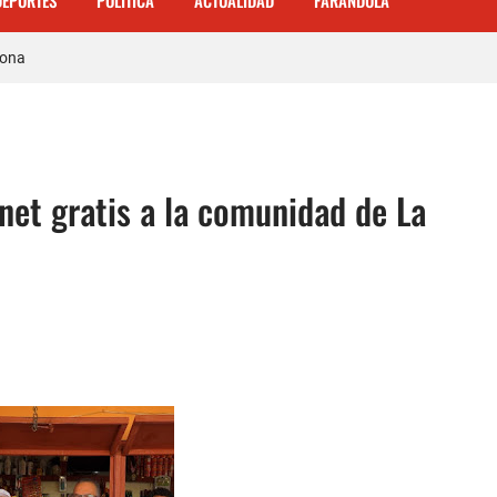
DEPORTES
POLITICA
ACTUALIDAD
FARANDULA
 el Hospital de Cabral.
hona
cidente de tránsito en la autopista Duarte
justicia restos mortales de Yasmel
net gratis a la comunidad de La
 mas de 120 empleados; incluyendo una mujer Embarazada
ra con los robos a la población
enda de celulares en Barahona
 𝗾𝘂𝗲 𝗽𝗮𝗿𝘁𝗶𝗰𝗶𝗽ó 𝗲𝗻 𝗝𝘂𝗲𝗴𝗼𝘀 𝗣𝗮𝗻𝗮𝗺𝗲𝗿𝗶𝗰𝗮𝗻𝗼𝘀 𝗝𝘂𝗻𝗶𝗼𝗿 𝗲𝗻 𝗚𝘂𝗮𝘁𝗲𝗺
ente de Tránsito
a carretera Cabral – Barahona