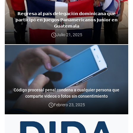
𝗥𝗲𝗴𝗿𝗲𝘀𝗮 𝗮𝗹 𝗽𝗮í𝘀 𝗱𝗲𝗹𝗲𝗴𝗮𝗰𝗶ó𝗻 𝗱𝗼𝗺𝗶𝗻𝗶𝗰𝗮𝗻𝗮 𝗾𝘂𝗲
𝗽𝗮𝗿𝘁𝗶𝗰𝗶𝗽ó 𝗲𝗻 𝗝𝘂𝗲𝗴𝗼𝘀 𝗣𝗮𝗻𝗮𝗺𝗲𝗿𝗶𝗰𝗮𝗻𝗼𝘀 𝗝𝘂𝗻𝗶𝗼𝗿 𝗲𝗻
𝗚𝘂𝗮𝘁𝗲𝗺𝗮𝗹𝗮
Julio 21, 2025
Código procesal penal condena a cualquier persona que
comparte videos o fotos sin consentimiento
Febrero 23, 2025