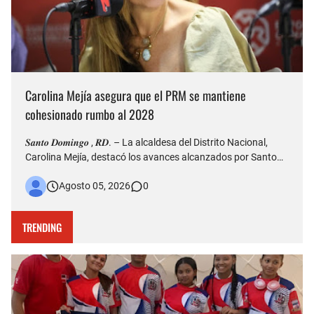
Carolina Mejía asegura que el PRM se mantiene
cohesionado rumbo al 2028
𝑺𝒂𝒏𝒕𝒐 𝑫𝒐𝒎𝒊𝒏𝒈𝒐 , 𝑹𝑫. – La alcaldesa del Distrito Nacional,
Carolina Mejía, destacó los avances alcanzados por Santo
Domingo durante la conmemoración de su 528 aniversario
Agosto 05, 2026
0
de fundación y aseguró que la ciudad atraviesa una etapa de
transformación, impulsada por importantes obras de infr…
TRENDING