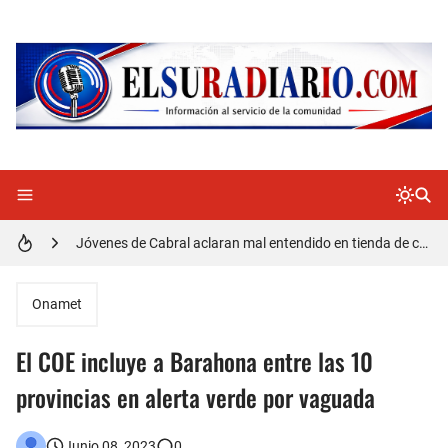
Detienen policía con presunta cocaína en Barahona
Un muerto oriundo de Cabral y dos heridos en accidente de tránsito en la autopista Duarte
Cabraleños despiden entre llantos y reclamo de justicia restos mortales de Yasmel
Distrito Educativo 01-04 de Cabral Cancela a mas de 120 empleados; incluyendo una mujer Embarazada
En Cabral apresan a Trillao y Ki tienen en zozobra con los robos a la población
Jóvenes de Cabral aclaran mal entendido en tienda de celulares en Barahona
𝗥𝗲𝗴𝗿𝗲𝘀𝗮 𝗮𝗹 𝗽𝗮í𝘀 𝗱𝗲𝗹𝗲𝗴𝗮𝗰𝗶ó𝗻 𝗱𝗼𝗺𝗶𝗻𝗶𝗰𝗮𝗻𝗮 𝗾𝘂𝗲 𝗽𝗮𝗿𝘁𝗶𝗰𝗶𝗽ó 𝗲𝗻 𝗝𝘂𝗲𝗴𝗼𝘀 𝗣𝗮𝗻𝗮𝗺𝗲𝗿𝗶𝗰𝗮𝗻𝗼𝘀 𝗝𝘂𝗻𝗶𝗼𝗿 𝗲𝗻 𝗚𝘂𝗮𝘁𝗲𝗺𝗮𝗹𝗮
Onamet
Otro muerto en el Municipio de Cabral por Accidente de Tránsito
El COE incluye a Barahona entre las 10
Asaltantes hieren de bala joven Cabraleño en la carretera Cabral – Barahona
provincias en alerta verde por vaguada
Junio 08, 2023
0