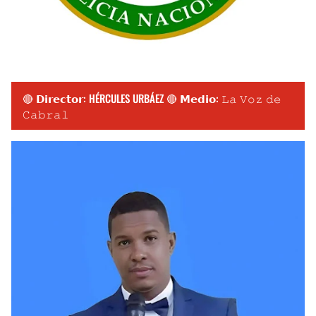
🔴 𝗗𝗶𝗿𝗲𝗰𝘁𝗼𝗿: HÉRCULES URBÁEZ 🔴 𝗠𝗲𝗱𝗶𝗼: 𝙻𝚊 𝚅𝚘𝚣 𝚍𝚎
𝙲𝚊𝚋𝚛𝚊𝚕