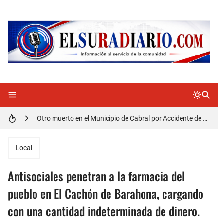
Distrito Educativo 01-04 de Cabral Cancela a mas de 120 empleados; incluyendo una mujer Embarazada
En Cabral apresan a Trillao y Ki tienen en zozobra con los robos a la población
Jóvenes de Cabral aclaran mal entendido en tienda de celulares en Barahona
𝗥𝗲𝗴𝗿𝗲𝘀𝗮 𝗮𝗹 𝗽𝗮í𝘀 𝗱𝗲𝗹𝗲𝗴𝗮𝗰𝗶ó𝗻 𝗱𝗼𝗺𝗶𝗻𝗶𝗰𝗮𝗻𝗮 𝗾𝘂𝗲 𝗽𝗮𝗿𝘁𝗶𝗰𝗶𝗽ó 𝗲𝗻 𝗝𝘂𝗲𝗴𝗼𝘀 𝗣𝗮𝗻𝗮𝗺𝗲𝗿𝗶𝗰𝗮𝗻𝗼𝘀 𝗝𝘂𝗻𝗶𝗼𝗿 𝗲𝗻 𝗚𝘂𝗮𝘁𝗲𝗺𝗮𝗹𝗮
Otro muerto en el Municipio de Cabral por Accidente de Tránsito
Asaltantes hieren de bala joven Cabraleño en la carretera Cabral – Barahona
Local
Antisociales penetran a la farmacia del
pueblo en El Cachón de Barahona, cargando
con una cantidad indeterminada de dinero.