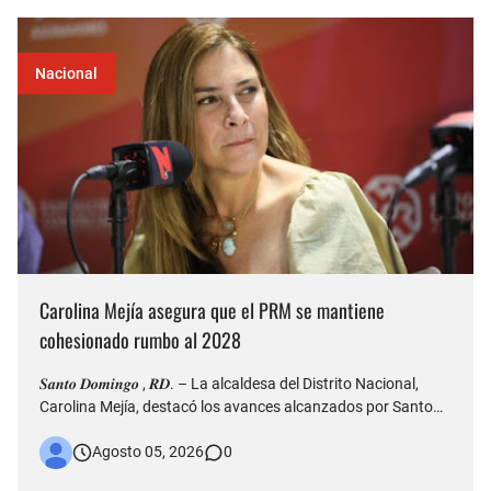
Nacional
Carolina Mejía asegura que el PRM se mantiene
cohesionado rumbo al 2028
𝑺𝒂𝒏𝒕𝒐 𝑫𝒐𝒎𝒊𝒏𝒈𝒐 , 𝑹𝑫. – La alcaldesa del Distrito Nacional,
Carolina Mejía, destacó los avances alcanzados por Santo
Domingo durante la conmemoración de su 528 aniversario
Agosto 05, 2026
0
de fundación y aseguró que la ciudad atraviesa una etapa de
transformación, impulsada por importantes obras de infr…