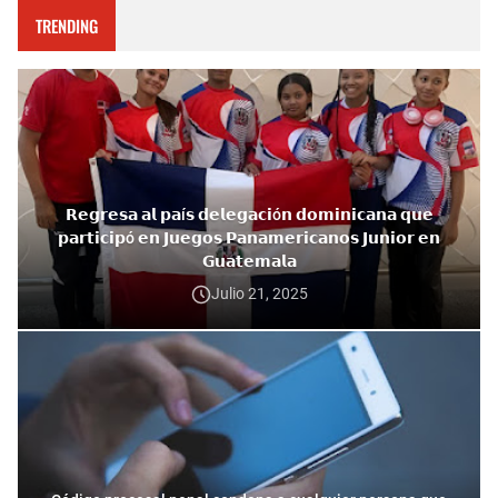
TRENDING
𝗥𝗲𝗴𝗿𝗲𝘀𝗮 𝗮𝗹 𝗽𝗮í𝘀 𝗱𝗲𝗹𝗲𝗴𝗮𝗰𝗶ó𝗻 𝗱𝗼𝗺𝗶𝗻𝗶𝗰𝗮𝗻𝗮 𝗾𝘂𝗲
𝗽𝗮𝗿𝘁𝗶𝗰𝗶𝗽ó 𝗲𝗻 𝗝𝘂𝗲𝗴𝗼𝘀 𝗣𝗮𝗻𝗮𝗺𝗲𝗿𝗶𝗰𝗮𝗻𝗼𝘀 𝗝𝘂𝗻𝗶𝗼𝗿 𝗲𝗻
𝗚𝘂𝗮𝘁𝗲𝗺𝗮𝗹𝗮
Julio 21, 2025