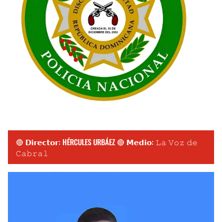
🔴 𝗗𝗶𝗿𝗲𝗰𝘁𝗼𝗿: HÉRCULES URBÁEZ 🔴 𝗠𝗲𝗱𝗶𝗼: 𝙻𝚊 𝚅𝚘𝚣 𝚍𝚎
𝙲𝚊𝚋𝚛𝚊𝚕