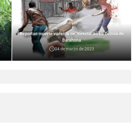
Reportan muerte violenta de "Keketo" en La Delicia de
Barahona
04 de marzo de 2023