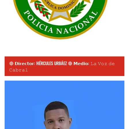
🔴 𝗗𝗶𝗿𝗲𝗰𝘁𝗼𝗿: HÉRCULES URBÁEZ 🔴 𝗠𝗲𝗱𝗶𝗼: 𝙻𝚊 𝚅𝚘𝚣 𝚍𝚎
𝙲𝚊𝚋𝚛𝚊𝚕