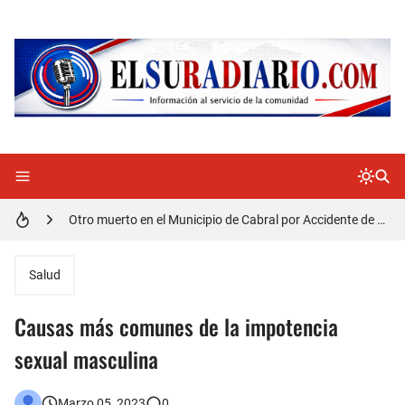
Cabraleños despiden entre llantos y reclamo de justicia restos mortales de Yasmel
Distrito Educativo 01-04 de Cabral Cancela a mas de 120 empleados; incluyendo una mujer Embarazada
En Cabral apresan a Trillao y Ki tienen en zozobra con los robos a la población
Jóvenes de Cabral aclaran mal entendido en tienda de celulares en Barahona
𝗥𝗲𝗴𝗿𝗲𝘀𝗮 𝗮𝗹 𝗽𝗮í𝘀 𝗱𝗲𝗹𝗲𝗴𝗮𝗰𝗶ó𝗻 𝗱𝗼𝗺𝗶𝗻𝗶𝗰𝗮𝗻𝗮 𝗾𝘂𝗲 𝗽𝗮𝗿𝘁𝗶𝗰𝗶𝗽ó 𝗲𝗻 𝗝𝘂𝗲𝗴𝗼𝘀 𝗣𝗮𝗻𝗮𝗺𝗲𝗿𝗶𝗰𝗮𝗻𝗼𝘀 𝗝𝘂𝗻𝗶𝗼𝗿 𝗲𝗻 𝗚𝘂𝗮𝘁𝗲𝗺𝗮𝗹𝗮
Otro muerto en el Municipio de Cabral por Accidente de Tránsito
Asaltantes hieren de bala joven Cabraleño en la carretera Cabral – Barahona
Salud
Causas más comunes de la impotencia
sexual masculina
Marzo 05, 2023
0