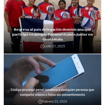
𝗥𝗲𝗴𝗿𝗲𝘀𝗮 𝗮𝗹 𝗽𝗮í𝘀 𝗱𝗲𝗹𝗲𝗴𝗮𝗰𝗶ó𝗻 𝗱𝗼𝗺𝗶𝗻𝗶𝗰𝗮𝗻𝗮 𝗾𝘂𝗲
𝗽𝗮𝗿𝘁𝗶𝗰𝗶𝗽ó 𝗲𝗻 𝗝𝘂𝗲𝗴𝗼𝘀 𝗣𝗮𝗻𝗮𝗺𝗲𝗿𝗶𝗰𝗮𝗻𝗼𝘀 𝗝𝘂𝗻𝗶𝗼𝗿 𝗲𝗻
𝗚𝘂𝗮𝘁𝗲𝗺𝗮𝗹𝗮
Julio 21, 2025
Código procesal penal condena a cualquier persona que
comparte videos o fotos sin consentimiento
Febrero 23, 2025