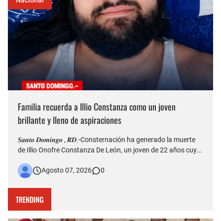
Familia recuerda a Illio Constanza como un joven
brillante y lleno de aspiraciones
𝑺𝒂𝒏𝒕𝒐 𝑫𝒐𝒎𝒊𝒏𝒈𝒐 , 𝑹𝑫.-Consternación ha generado la muerte
de Illio Onofre Constanza De León, un joven de 22 años cuyo
fallecimiento ocurrido la tarde del jueves en el puente Duarte
Agosto 07, 2026
0
quedó captado en videos que posteriormente fueron
difundidos en redes sociales. Más allá del hecho que est…
TRENDING