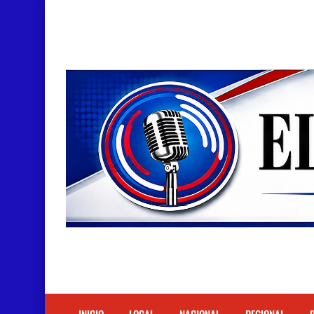
Doctora Magandys Cuevas maltrata pacientes en
Detienen policía con presunta cocaína en Bara
Un muerto oriundo de Cabral y dos heridos en ac