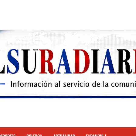
 el Hospital de Cabral.
hona
cidente de tránsito en la autopista Duarte