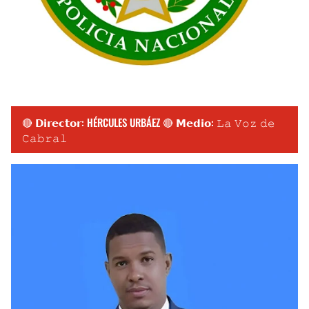
🔴 𝗗𝗶𝗿𝗲𝗰𝘁𝗼𝗿: HÉRCULES URBÁEZ 🔴 𝗠𝗲𝗱𝗶𝗼: 𝙻𝚊 𝚅𝚘𝚣 𝚍𝚎
𝙲𝚊𝚋𝚛𝚊𝚕