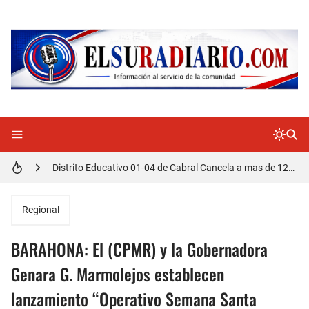
Doctora Magandys Cuevas maltrata pacientes en el Hospital de Cabral.
Detienen policía con presunta cocaína en Barahona
Un muerto oriundo de Cabral y dos heridos en accidente de tránsito en la autopista Duarte
Cabraleños despiden entre llantos y reclamo de justicia restos mortales de Yasmel
Distrito Educativo 01-04 de Cabral Cancela a mas de 120 empleados; incluyendo una mujer Embarazada
En Cabral apresan a Trillao y Ki tienen en zozobra con los robos a la población
Regional
Jóvenes de Cabral aclaran mal entendido en tienda de celulares en Barahona
BARAHONA: El (CPMR) y la Gobernadora
𝗥𝗲𝗴𝗿𝗲𝘀𝗮 𝗮𝗹 𝗽𝗮í𝘀 𝗱𝗲𝗹𝗲𝗴𝗮𝗰𝗶ó𝗻 𝗱𝗼𝗺𝗶𝗻𝗶𝗰𝗮𝗻𝗮 𝗾𝘂𝗲 𝗽𝗮𝗿𝘁𝗶𝗰𝗶𝗽ó 𝗲𝗻 𝗝𝘂𝗲𝗴𝗼𝘀 𝗣𝗮𝗻𝗮𝗺𝗲𝗿𝗶𝗰𝗮𝗻𝗼𝘀 𝗝𝘂𝗻𝗶𝗼𝗿 𝗲𝗻 𝗚𝘂𝗮𝘁𝗲𝗺𝗮𝗹𝗮
Genara G. Marmolejos establecen
lanzamiento “Operativo Semana Santa
Otro muerto en el Municipio de Cabral por Accidente de Tránsito