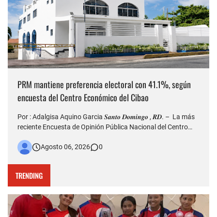
PRM mantiene preferencia electoral con 41.1%, según
encuesta del Centro Económico del Cibao
Por : Adalgisa Aquino Garcia 𝑺𝒂𝒏𝒕𝒐 𝑫𝒐𝒎𝒊𝒏𝒈𝒐 , 𝑹𝑫. – La más
reciente Encuesta de Opinión Pública Nacional del Centro
Económico del Cibao refleja que el Partido Revolucionario
Agosto 06, 2026
0
Moderno (PRM) continúa siendo la organización política con
mayor nivel de simpatía entre los dominicanos, al al…
TRENDING