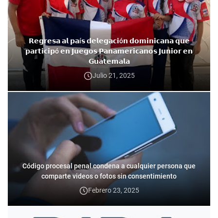
𝗥𝗲𝗴𝗿𝗲𝘀𝗮 𝗮𝗹 𝗽𝗮í𝘀 𝗱𝗲𝗹𝗲𝗴𝗮𝗰𝗶ó𝗻 𝗱𝗼𝗺𝗶𝗻𝗶𝗰𝗮𝗻𝗮 𝗾𝘂𝗲
𝗽𝗮𝗿𝘁𝗶𝗰𝗶𝗽ó 𝗲𝗻 𝗝𝘂𝗲𝗴𝗼𝘀 𝗣𝗮𝗻𝗮𝗺𝗲𝗿𝗶𝗰𝗮𝗻𝗼𝘀 𝗝𝘂𝗻𝗶𝗼𝗿 𝗲𝗻
𝗚𝘂𝗮𝘁𝗲𝗺𝗮𝗹𝗮
Julio 21, 2025
Código procesal penal condena a cualquier persona que
comparte videos o fotos sin consentimiento
Febrero 23, 2025