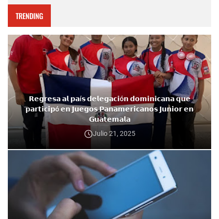
TRENDING
𝗥𝗲𝗴𝗿𝗲𝘀𝗮 𝗮𝗹 𝗽𝗮í𝘀 𝗱𝗲𝗹𝗲𝗴𝗮𝗰𝗶ó𝗻 𝗱𝗼𝗺𝗶𝗻𝗶𝗰𝗮𝗻𝗮 𝗾𝘂𝗲
𝗽𝗮𝗿𝘁𝗶𝗰𝗶𝗽ó 𝗲𝗻 𝗝𝘂𝗲𝗴𝗼𝘀 𝗣𝗮𝗻𝗮𝗺𝗲𝗿𝗶𝗰𝗮𝗻𝗼𝘀 𝗝𝘂𝗻𝗶𝗼𝗿 𝗲𝗻
𝗚𝘂𝗮𝘁𝗲𝗺𝗮𝗹𝗮
Julio 21, 2025