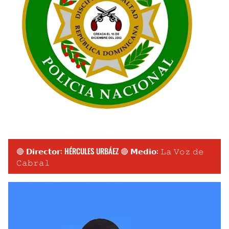
🔴 𝗗𝗶𝗿𝗲𝗰𝘁𝗼𝗿: HÉRCULES URBÁEZ 🔴 𝗠𝗲𝗱𝗶𝗼: 𝙻𝚊 𝚅𝚘𝚣 𝚍𝚎
𝙲𝚊𝚋𝚛𝚊𝚕