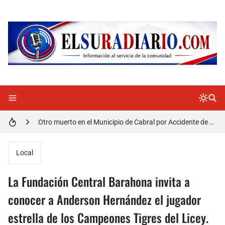
Distrito Educativo 01-04 de Cabral Cancela a mas de 120 empleados; incluyendo una mujer Embarazada
En Cabral apresan a Trillao y Ki tienen en zozobra con los robos a la población
Jóvenes de Cabral aclaran mal entendido en tienda de celulares en Barahona
𝗥𝗲𝗴𝗿𝗲𝘀𝗮 𝗮𝗹 𝗽𝗮í𝘀 𝗱𝗲𝗹𝗲𝗴𝗮𝗰𝗶ó𝗻 𝗱𝗼𝗺𝗶𝗻𝗶𝗰𝗮𝗻𝗮 𝗾𝘂𝗲 𝗽𝗮𝗿𝘁𝗶𝗰𝗶𝗽ó 𝗲𝗻 𝗝𝘂𝗲𝗴𝗼𝘀 𝗣𝗮𝗻𝗮𝗺𝗲𝗿𝗶𝗰𝗮𝗻𝗼𝘀 𝗝𝘂𝗻𝗶𝗼𝗿 𝗲𝗻 𝗚𝘂𝗮𝘁𝗲𝗺𝗮𝗹𝗮
Otro muerto en el Municipio de Cabral por Accidente de Tránsito
Asaltantes hieren de bala joven Cabraleño en la carretera Cabral – Barahona
Local
La Fundación Central Barahona invita a
conocer a Anderson Hernández el jugador
estrella de los Campeones Tigres del Licey.