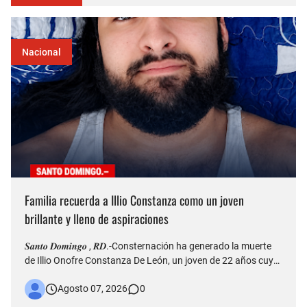
Nacional
Familia recuerda a Illio Constanza como un joven
brillante y lleno de aspiraciones
𝑺𝒂𝒏𝒕𝒐 𝑫𝒐𝒎𝒊𝒏𝒈𝒐 , 𝑹𝑫.-Consternación ha generado la muerte
de Illio Onofre Constanza De León, un joven de 22 años cuyo
fallecimiento ocurrido la tarde del jueves en el puente Duarte
Agosto 07, 2026
0
quedó captado en videos que posteriormente fueron
difundidos en redes sociales. Más allá del hecho que est…