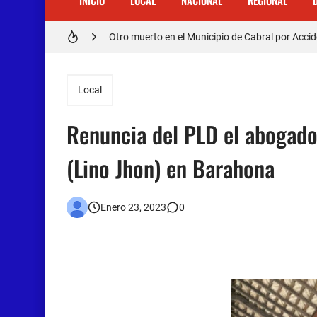
INICIO
LOCAL
NACIONAL
REGIONAL
𝗥𝗲𝗴𝗿𝗲𝘀𝗮 𝗮𝗹 𝗽𝗮í𝘀 𝗱𝗲𝗹𝗲𝗴𝗮𝗰𝗶ó𝗻 𝗱𝗼𝗺𝗶𝗻𝗶𝗰𝗮𝗻
Otro muerto en el Municipio de Cabral por Accid
Asaltantes hieren de bala joven Cabraleño en l
Local
Renuncia del PLD el abogad
(Lino Jhon) en Barahona
Enero 23, 2023
0