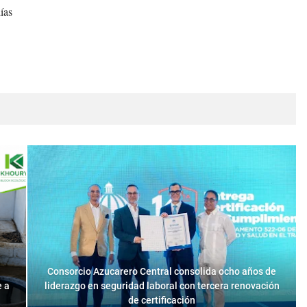
ías
Consorcio Azucarero Central consolida ocho años de
e a
liderazgo en seguridad laboral con tercera renovación
de certificación