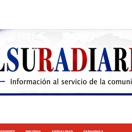
 el Hospital de Cabral.
hona
cidente de tránsito en la autopista Duarte
justicia restos mortales de Yasmel
 mas de 120 empleados; incluyendo una mujer Embarazada
ra con los robos a la población
enda de celulares en Barahona