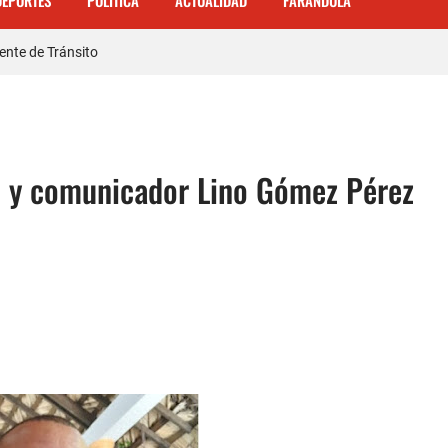
DEPORTES
POLITICA
ACTUALIDAD
FARANDULA
 𝗾𝘂𝗲 𝗽𝗮𝗿𝘁𝗶𝗰𝗶𝗽ó 𝗲𝗻 𝗝𝘂𝗲𝗴𝗼𝘀 𝗣𝗮𝗻𝗮𝗺𝗲𝗿𝗶𝗰𝗮𝗻𝗼𝘀 𝗝𝘂𝗻𝗶𝗼𝗿 𝗲𝗻 𝗚𝘂𝗮𝘁𝗲𝗺
ente de Tránsito
a carretera Cabral – Barahona
o y comunicador Lino Gómez Pérez