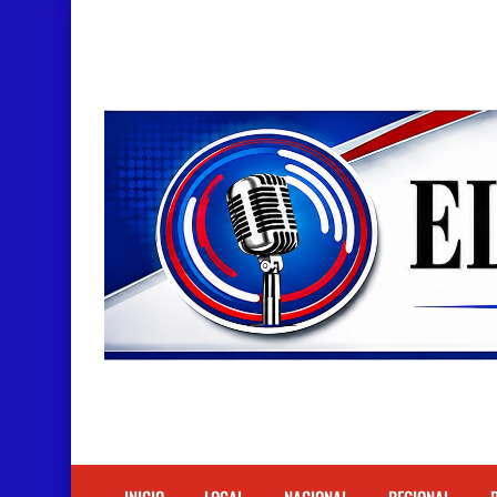
Doctora Magandys Cuevas maltrata pacientes en
Detienen policía con presunta cocaína en Bara
Un muerto oriundo de Cabral y dos heridos en ac
Cabraleños despiden entre llantos y reclamo de 
Distrito Educativo 01-04 de Cabral Cancela a
En Cabral apresan a Trillao y Ki tienen en zozob
Jóvenes de Cabral aclaran mal entendido en ti