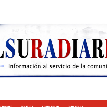
 el Hospital de Cabral.
hona
cidente de tránsito en la autopista Duarte
justicia restos mortales de Yasmel
 mas de 120 empleados; incluyendo una mujer Embarazada
ra con los robos a la población
enda de celulares en Barahona