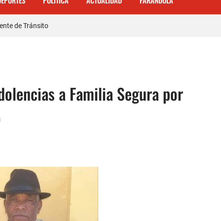
DEPORTES
POLITICA
ACTUALIDAD
FARANDULA
 𝗾𝘂𝗲 𝗽𝗮𝗿𝘁𝗶𝗰𝗶𝗽ó 𝗲𝗻 𝗝𝘂𝗲𝗴𝗼𝘀 𝗣𝗮𝗻𝗮𝗺𝗲𝗿𝗶𝗰𝗮𝗻𝗼𝘀 𝗝𝘂𝗻𝗶𝗼𝗿 𝗲𝗻 𝗚𝘂𝗮𝘁𝗲𝗺
ente de Tránsito
a carretera Cabral – Barahona
dolencias a Familia Segura por
o