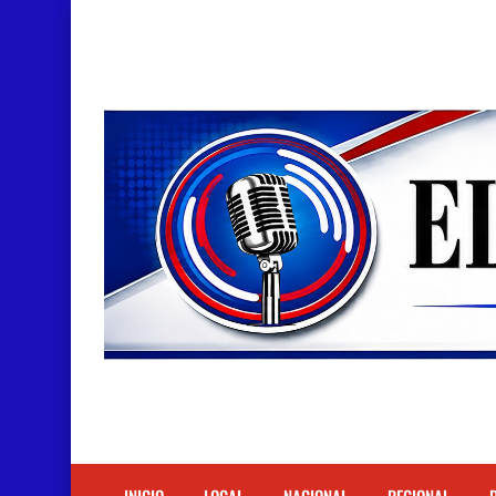
Doctora Magandys Cuevas maltrata pacientes en
Detienen policía con presunta cocaína en Bara
Un muerto oriundo de Cabral y dos heridos en ac
Cabraleños despiden entre llantos y reclamo de 
Distrito Educativo 01-04 de Cabral Cancela a
En Cabral apresan a Trillao y Ki tienen en zozob
Jóvenes de Cabral aclaran mal entendido en ti