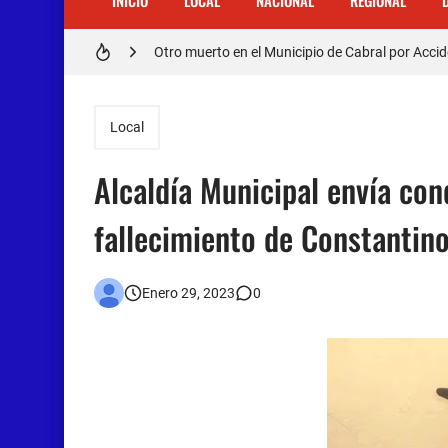
INICIO
LOCAL
NACIONAL
REGIONAL
𝗥𝗲𝗴𝗿𝗲𝘀𝗮 𝗮𝗹 𝗽𝗮í𝘀 𝗱𝗲𝗹𝗲𝗴𝗮𝗰𝗶ó𝗻 𝗱𝗼𝗺𝗶𝗻𝗶𝗰𝗮𝗻
Otro muerto en el Municipio de Cabral por Accid
Asaltantes hieren de bala joven Cabraleño en l
Local
Alcaldía Municipal envía con
fallecimiento de Constantin
Enero 29, 2023
0