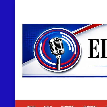
Doctora Magandys Cuevas maltrata pacientes en
Detienen policía con presunta cocaína en Bara