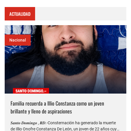
ACTUALIDAD
Nacional
Familia recuerda a Illio Constanza como un joven
brillante y lleno de aspiraciones
𝑺𝒂𝒏𝒕𝒐 𝑫𝒐𝒎𝒊𝒏𝒈𝒐 , 𝑹𝑫.-Consternación ha generado la muerte
de Illio Onofre Constanza De León, un joven de 22 años cuyo