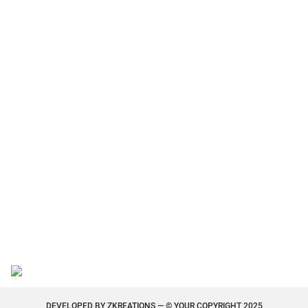
DEVELOPED BY
ZKREATIONS
— © YOUR COPYRIGHT 2025