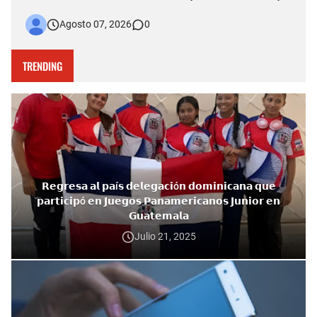
fallecimiento ocurrido la tarde del jueves en el puente Duarte
Agosto 07, 2026
0
quedó captado en videos que posteriormente fueron
difundidos en redes sociales. Más allá del hecho que est…
TRENDING
𝗥𝗲𝗴𝗿𝗲𝘀𝗮 𝗮𝗹 𝗽𝗮í𝘀 𝗱𝗲𝗹𝗲𝗴𝗮𝗰𝗶ó𝗻 𝗱𝗼𝗺𝗶𝗻𝗶𝗰𝗮𝗻𝗮 𝗾𝘂𝗲
𝗽𝗮𝗿𝘁𝗶𝗰𝗶𝗽ó 𝗲𝗻 𝗝𝘂𝗲𝗴𝗼𝘀 𝗣𝗮𝗻𝗮𝗺𝗲𝗿𝗶𝗰𝗮𝗻𝗼𝘀 𝗝𝘂𝗻𝗶𝗼𝗿 𝗲𝗻
𝗚𝘂𝗮𝘁𝗲𝗺𝗮𝗹𝗮
Julio 21, 2025