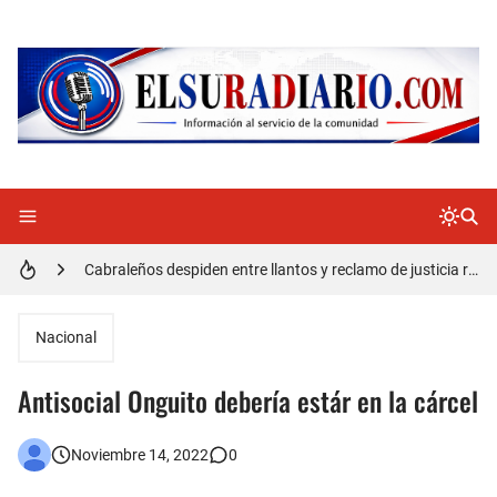
Doctora Magandys Cuevas maltrata pacientes en el Hospital de Cabral.
Detienen policía con presunta cocaína en Barahona
Un muerto oriundo de Cabral y dos heridos en accidente de tránsito en la autopista Duarte
Cabraleños despiden entre llantos y reclamo de justicia restos mortales de Yasmel
Distrito Educativo 01-04 de Cabral Cancela a mas de 120 empleados; incluyendo una mujer Embarazada
En Cabral apresan a Trillao y Ki tienen en zozobra con los robos a la población
Nacional
Jóvenes de Cabral aclaran mal entendido en tienda de celulares en Barahona
Antisocial Onguito debería estár en la cárcel
𝗥𝗲𝗴𝗿𝗲𝘀𝗮 𝗮𝗹 𝗽𝗮í𝘀 𝗱𝗲𝗹𝗲𝗴𝗮𝗰𝗶ó𝗻 𝗱𝗼𝗺𝗶𝗻𝗶𝗰𝗮𝗻𝗮 𝗾𝘂𝗲 𝗽𝗮𝗿𝘁𝗶𝗰𝗶𝗽ó 𝗲𝗻 𝗝𝘂𝗲𝗴𝗼𝘀 𝗣𝗮𝗻𝗮𝗺𝗲𝗿𝗶𝗰𝗮𝗻𝗼𝘀 𝗝𝘂𝗻𝗶𝗼𝗿 𝗲𝗻 𝗚𝘂𝗮𝘁𝗲𝗺𝗮𝗹𝗮
Noviembre 14, 2022
0
Otro muerto en el Municipio de Cabral por Accidente de Tránsito