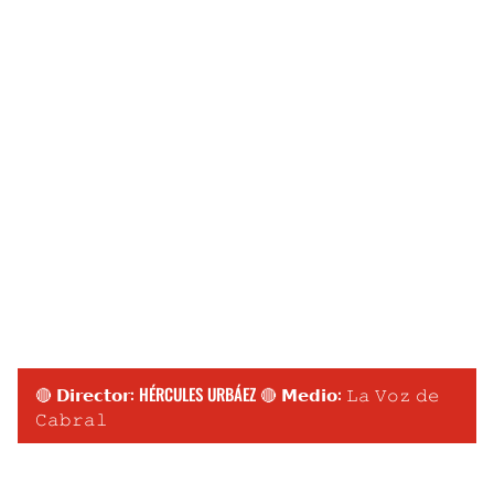
🔴 𝗗𝗶𝗿𝗲𝗰𝘁𝗼𝗿: HÉRCULES URBÁEZ 🔴 𝗠𝗲𝗱𝗶𝗼: 𝙻𝚊 𝚅𝚘𝚣 𝚍𝚎
𝙲𝚊𝚋𝚛𝚊𝚕