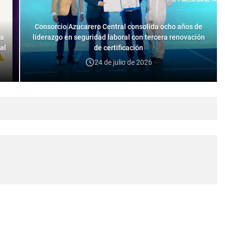
Consorcio Azucarero Central consolida ocho años de
na
liderazgo en seguridad laboral con tercera renovación
al
de certificación
24 de julio de 2026