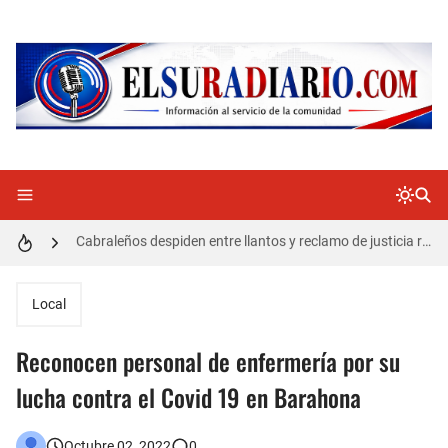
Doctora Magandys Cuevas maltrata pacientes en el Hospital de Cabral.
Detienen policía con presunta cocaína en Barahona
Un muerto oriundo de Cabral y dos heridos en accidente de tránsito en la autopista Duarte
Cabraleños despiden entre llantos y reclamo de justicia restos mortales de Yasmel
Distrito Educativo 01-04 de Cabral Cancela a mas de 120 empleados; incluyendo una mujer Embarazada
En Cabral apresan a Trillao y Ki tienen en zozobra con los robos a la población
Local
Jóvenes de Cabral aclaran mal entendido en tienda de celulares en Barahona
Reconocen personal de enfermería por su
𝗥𝗲𝗴𝗿𝗲𝘀𝗮 𝗮𝗹 𝗽𝗮í𝘀 𝗱𝗲𝗹𝗲𝗴𝗮𝗰𝗶ó𝗻 𝗱𝗼𝗺𝗶𝗻𝗶𝗰𝗮𝗻𝗮 𝗾𝘂𝗲 𝗽𝗮𝗿𝘁𝗶𝗰𝗶𝗽ó 𝗲𝗻 𝗝𝘂𝗲𝗴𝗼𝘀 𝗣𝗮𝗻𝗮𝗺𝗲𝗿𝗶𝗰𝗮𝗻𝗼𝘀 𝗝𝘂𝗻𝗶𝗼𝗿 𝗲𝗻 𝗚𝘂𝗮𝘁𝗲𝗺𝗮𝗹𝗮
lucha contra el Covid 19 en Barahona
Otro muerto en el Municipio de Cabral por Accidente de Tránsito
Octubre 02, 2022
0