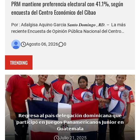
PRM mantiene preferencia electoral con 41.1%, según
encuesta del Centro Económico del Cibao
Por : Adalgisa Aquino Garcia 𝑺𝒂𝒏𝒕𝒐 𝑫𝒐𝒎𝒊𝒏𝒈𝒐 , 𝑹𝑫. – La más
reciente Encuesta de Opinión Pública Nacional del Centro
Económico del Cibao refleja que el Partido Revolucionario
Agosto 06, 2026
0
Moderno (PRM) continúa siendo la organización política con
mayor nivel de simpatía entre los dominicanos, al al…
TRENDING
𝗥𝗲𝗴𝗿𝗲𝘀𝗮 𝗮𝗹 𝗽𝗮í𝘀 𝗱𝗲𝗹𝗲𝗴𝗮𝗰𝗶ó𝗻 𝗱𝗼𝗺𝗶𝗻𝗶𝗰𝗮𝗻𝗮 𝗾𝘂𝗲
𝗽𝗮𝗿𝘁𝗶𝗰𝗶𝗽ó 𝗲𝗻 𝗝𝘂𝗲𝗴𝗼𝘀 𝗣𝗮𝗻𝗮𝗺𝗲𝗿𝗶𝗰𝗮𝗻𝗼𝘀 𝗝𝘂𝗻𝗶𝗼𝗿 𝗲𝗻
𝗚𝘂𝗮𝘁𝗲𝗺𝗮𝗹𝗮
Julio 21, 2025