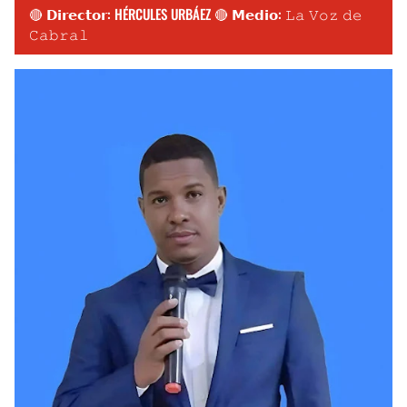
🔴 𝗗𝗶𝗿𝗲𝗰𝘁𝗼𝗿: HÉRCULES URBÁEZ 🔴 𝗠𝗲𝗱𝗶𝗼: 𝙻𝚊 𝚅𝚘𝚣 𝚍𝚎
𝙲𝚊𝚋𝚛𝚊𝚕