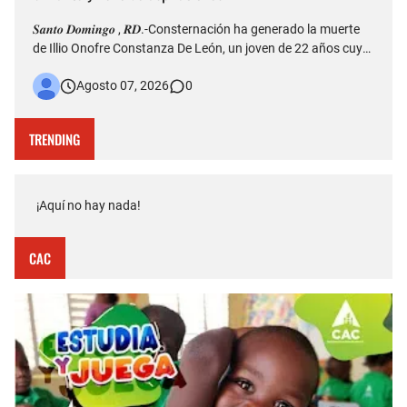
𝑺𝒂𝒏𝒕𝒐 𝑫𝒐𝒎𝒊𝒏𝒈𝒐 , 𝑹𝑫.-Consternación ha generado la muerte
de Illio Onofre Constanza De León, un joven de 22 años cuyo
fallecimiento ocurrido la tarde del jueves en el puente Duarte
Agosto 07, 2026
0
quedó captado en videos que posteriormente fueron
difundidos en redes sociales. Más allá del hecho que est…
TRENDING
¡Aquí no hay nada!
CAC