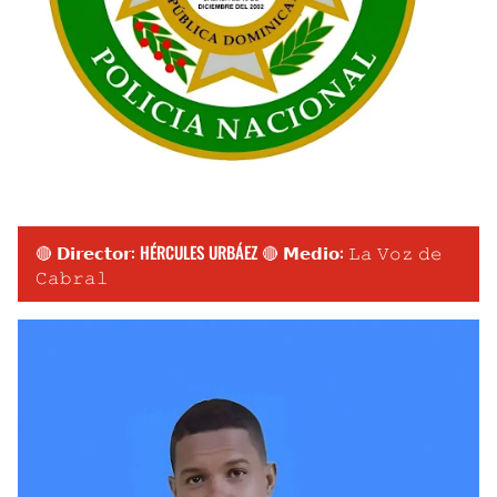
🔴 𝗗𝗶𝗿𝗲𝗰𝘁𝗼𝗿: HÉRCULES URBÁEZ 🔴 𝗠𝗲𝗱𝗶𝗼: 𝙻𝚊 𝚅𝚘𝚣 𝚍𝚎
𝙲𝚊𝚋𝚛𝚊𝚕