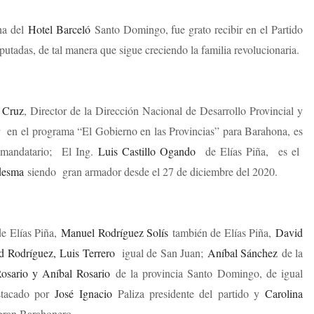
cha del
Hotel Barceló
Santo Domingo, fue grato recibir en el Partido
adas, de tal manera que sigue creciendo la familia revolucionaria.
 Cruz
, Director de la Dirección Nacional de Desarrollo Provincial y
r
en el programa “El Gobierno en las Provincias” para Barahona, es
l mandatario; El Ing.
Luis Castillo Ogando
de Elías Piña, es el
desma
siendo gran armador desde el 27 de diciembre del 2020.
de Elías Piña,
Manuel Rodríguez Solís
también de Elías Piña,
David
d Rodríguez,
Luis Terrero
igual de San Juan;
Aníbal Sánchez
de la
osario y Aníbal Rosario
de la provincia Santo Domingo, de igual
stacado por
José Ignacio
Paliza presidente del partido y
Carolina
ran Barahonero.