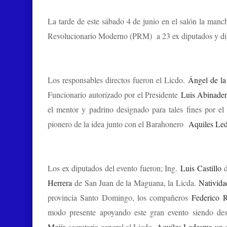
La tarde de este sábado 4 de junio en el salón la man
Revolucionario Moderno (PRM) a 23 ex diputados y diput
Los responsables directos fueron el Licdo.
Ángel de la
Funcionario autorizado por el Presidente
Luis Abinade
el mentor y padrino designado para tales fines por e
pionero de la idea junto con el Barahonero
Aquiles Le
Los ex diputados del evento fueron; Ing.
Luis Castillo
Herrera
de San Juan de la Maguana, la Licda.
Nativida
provincia Santo Domingo, los compañeros
Federico R
modo presente apoyando este gran evento siendo de
Mejía
secretaria general al Licdo.
Aquiles Ledesma
un g