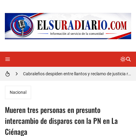
Doctora Magandys Cuevas maltrata pacientes en el Hospital de Cabral.
Detienen policía con presunta cocaína en Barahona
Un muerto oriundo de Cabral y dos heridos en accidente de tránsito en la autopista Duarte
Cabraleños despiden entre llantos y reclamo de justicia restos mortales de Yasmel
Distrito Educativo 01-04 de Cabral Cancela a mas de 120 empleados; incluyendo una mujer Embarazada
En Cabral apresan a Trillao y Ki tienen en zozobra con los robos a la población
Nacional
Jóvenes de Cabral aclaran mal entendido en tienda de celulares en Barahona
Mueren tres personas en presunto
𝗥𝗲𝗴𝗿𝗲𝘀𝗮 𝗮𝗹 𝗽𝗮í𝘀 𝗱𝗲𝗹𝗲𝗴𝗮𝗰𝗶ó𝗻 𝗱𝗼𝗺𝗶𝗻𝗶𝗰𝗮𝗻𝗮 𝗾𝘂𝗲 𝗽𝗮𝗿𝘁𝗶𝗰𝗶𝗽ó 𝗲𝗻 𝗝𝘂𝗲𝗴𝗼𝘀 𝗣𝗮𝗻𝗮𝗺𝗲𝗿𝗶𝗰𝗮𝗻𝗼𝘀 𝗝𝘂𝗻𝗶𝗼𝗿 𝗲𝗻 𝗚𝘂𝗮𝘁𝗲𝗺𝗮𝗹𝗮
intercambio de disparos con la PN en La
Ciénaga
Otro muerto en el Municipio de Cabral por Accidente de Tránsito