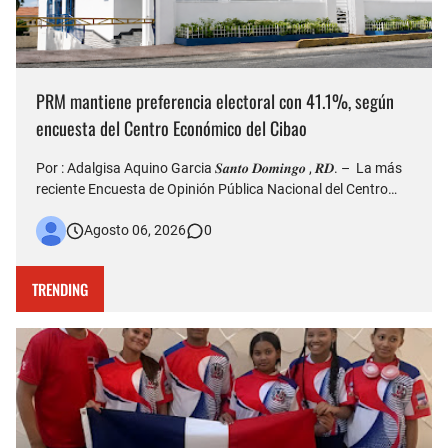
PRM mantiene preferencia electoral con 41.1%, según
encuesta del Centro Económico del Cibao
Por : Adalgisa Aquino Garcia 𝑺𝒂𝒏𝒕𝒐 𝑫𝒐𝒎𝒊𝒏𝒈𝒐 , 𝑹𝑫. – La más
reciente Encuesta de Opinión Pública Nacional del Centro
Económico del Cibao refleja que el Partido Revolucionario
Agosto 06, 2026
0
Moderno (PRM) continúa siendo la organización política con
mayor nivel de simpatía entre los dominicanos, al al…
TRENDING