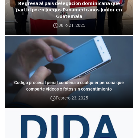
𝗥𝗲𝗴𝗿𝗲𝘀𝗮 𝗮𝗹 𝗽𝗮í𝘀 𝗱𝗲𝗹𝗲𝗴𝗮𝗰𝗶ó𝗻 𝗱𝗼𝗺𝗶𝗻𝗶𝗰𝗮𝗻𝗮 𝗾𝘂𝗲
𝗽𝗮𝗿𝘁𝗶𝗰𝗶𝗽ó 𝗲𝗻 𝗝𝘂𝗲𝗴𝗼𝘀 𝗣𝗮𝗻𝗮𝗺𝗲𝗿𝗶𝗰𝗮𝗻𝗼𝘀 𝗝𝘂𝗻𝗶𝗼𝗿 𝗲𝗻
𝗚𝘂𝗮𝘁𝗲𝗺𝗮𝗹𝗮
Julio 21, 2025
Código procesal penal condena a cualquier persona que
comparte videos o fotos sin consentimiento
Febrero 23, 2025