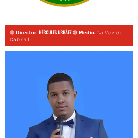
🔴 𝗗𝗶𝗿𝗲𝗰𝘁𝗼𝗿: HÉRCULES URBÁEZ 🔴 𝗠𝗲𝗱𝗶𝗼: 𝙻𝚊 𝚅𝚘𝚣 𝚍𝚎
𝙲𝚊𝚋𝚛𝚊𝚕