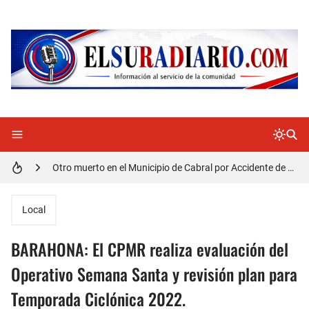
Distrito Educativo 01-04 de Cabral Cancela a mas de 120 empleados; incluyendo una mujer Embarazada
En Cabral apresan a Trillao y Ki tienen en zozobra con los robos a la población
Jóvenes de Cabral aclaran mal entendido en tienda de celulares en Barahona
𝗥𝗲𝗴𝗿𝗲𝘀𝗮 𝗮𝗹 𝗽𝗮í𝘀 𝗱𝗲𝗹𝗲𝗴𝗮𝗰𝗶ó𝗻 𝗱𝗼𝗺𝗶𝗻𝗶𝗰𝗮𝗻𝗮 𝗾𝘂𝗲 𝗽𝗮𝗿𝘁𝗶𝗰𝗶𝗽ó 𝗲𝗻 𝗝𝘂𝗲𝗴𝗼𝘀 𝗣𝗮𝗻𝗮𝗺𝗲𝗿𝗶𝗰𝗮𝗻𝗼𝘀 𝗝𝘂𝗻𝗶𝗼𝗿 𝗲𝗻 𝗚𝘂𝗮𝘁𝗲𝗺𝗮𝗹𝗮
Otro muerto en el Municipio de Cabral por Accidente de Tránsito
Asaltantes hieren de bala joven Cabraleño en la carretera Cabral – Barahona
Local
BARAHONA: El CPMR realiza evaluación del
Operativo Semana Santa y revisión plan para
Temporada Ciclónica 2022.