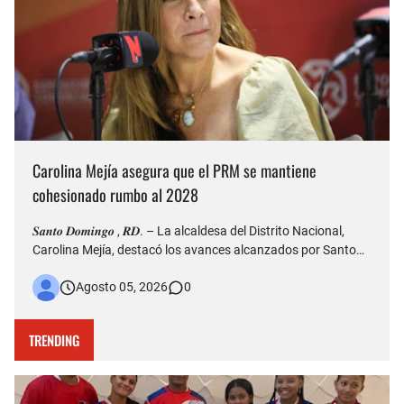
Carolina Mejía asegura que el PRM se mantiene
cohesionado rumbo al 2028
𝑺𝒂𝒏𝒕𝒐 𝑫𝒐𝒎𝒊𝒏𝒈𝒐 , 𝑹𝑫. – La alcaldesa del Distrito Nacional,
Carolina Mejía, destacó los avances alcanzados por Santo
Domingo durante la conmemoración de su 528 aniversario
Agosto 05, 2026
0
de fundación y aseguró que la ciudad atraviesa una etapa de
transformación, impulsada por importantes obras de infr…
TRENDING