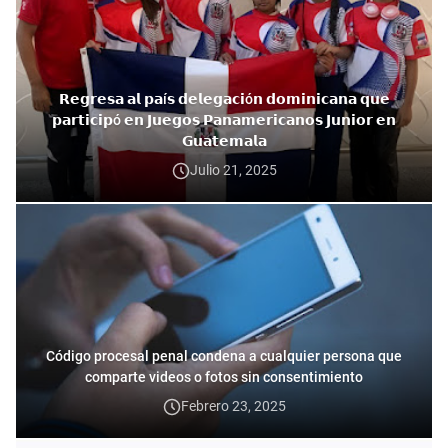
𝗥𝗲𝗴𝗿𝗲𝘀𝗮 𝗮𝗹 𝗽𝗮í𝘀 𝗱𝗲𝗹𝗲𝗴𝗮𝗰𝗶ó𝗻 𝗱𝗼𝗺𝗶𝗻𝗶𝗰𝗮𝗻𝗮 𝗾𝘂𝗲
𝗽𝗮𝗿𝘁𝗶𝗰𝗶𝗽ó 𝗲𝗻 𝗝𝘂𝗲𝗴𝗼𝘀 𝗣𝗮𝗻𝗮𝗺𝗲𝗿𝗶𝗰𝗮𝗻𝗼𝘀 𝗝𝘂𝗻𝗶𝗼𝗿 𝗲𝗻
𝗚𝘂𝗮𝘁𝗲𝗺𝗮𝗹𝗮
Julio 21, 2025
Código procesal penal condena a cualquier persona que
comparte videos o fotos sin consentimiento
Febrero 23, 2025