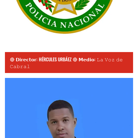
🔴 𝗗𝗶𝗿𝗲𝗰𝘁𝗼𝗿: HÉRCULES URBÁEZ 🔴 𝗠𝗲𝗱𝗶𝗼: 𝙻𝚊 𝚅𝚘𝚣 𝚍𝚎
𝙲𝚊𝚋𝚛𝚊𝚕