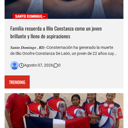
Familia recuerda a Illio Constanza como un joven
brillante y lleno de aspiraciones
𝑺𝒂𝒏𝒕𝒐 𝑫𝒐𝒎𝒊𝒏𝒈𝒐 , 𝑹𝑫.-Consternación ha generado la muerte
de Illio Onofre Constanza De León, un joven de 22 años cuyo
fallecimiento ocurrido la tarde del jueves en el puente Duarte
Agosto 07, 2026
0
quedó captado en videos que posteriormente fueron
difundidos en redes sociales. Más allá del hecho que est…
TRENDING