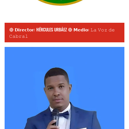
🔴 𝗗𝗶𝗿𝗲𝗰𝘁𝗼𝗿: HÉRCULES URBÁEZ 🔴 𝗠𝗲𝗱𝗶𝗼: 𝙻𝚊 𝚅𝚘𝚣 𝚍𝚎
𝙲𝚊𝚋𝚛𝚊𝚕