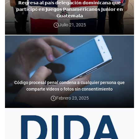
𝗥𝗲𝗴𝗿𝗲𝘀𝗮 𝗮𝗹 𝗽𝗮í𝘀 𝗱𝗲𝗹𝗲𝗴𝗮𝗰𝗶ó𝗻 𝗱𝗼𝗺𝗶𝗻𝗶𝗰𝗮𝗻𝗮 𝗾𝘂𝗲
𝗽𝗮𝗿𝘁𝗶𝗰𝗶𝗽ó 𝗲𝗻 𝗝𝘂𝗲𝗴𝗼𝘀 𝗣𝗮𝗻𝗮𝗺𝗲𝗿𝗶𝗰𝗮𝗻𝗼𝘀 𝗝𝘂𝗻𝗶𝗼𝗿 𝗲𝗻
𝗚𝘂𝗮𝘁𝗲𝗺𝗮𝗹𝗮
Julio 21, 2025
Código procesal penal condena a cualquier persona que
comparte videos o fotos sin consentimiento
Febrero 23, 2025