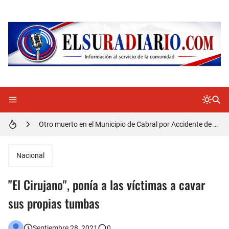
Distrito Educativo 01-04 de Cabral Cancela a mas de 120 empleados; incluyendo una mujer Embarazada
En Cabral apresan a Trillao y Ki tienen en zozobra con los robos a la población
Jóvenes de Cabral aclaran mal entendido en tienda de celulares en Barahona
𝗥𝗲𝗴𝗿𝗲𝘀𝗮 𝗮𝗹 𝗽𝗮í𝘀 𝗱𝗲𝗹𝗲𝗴𝗮𝗰𝗶ó𝗻 𝗱𝗼𝗺𝗶𝗻𝗶𝗰𝗮𝗻𝗮 𝗾𝘂𝗲 𝗽𝗮𝗿𝘁𝗶𝗰𝗶𝗽ó 𝗲𝗻 𝗝𝘂𝗲𝗴𝗼𝘀 𝗣𝗮𝗻𝗮𝗺𝗲𝗿𝗶𝗰𝗮𝗻𝗼𝘀 𝗝𝘂𝗻𝗶𝗼𝗿 𝗲𝗻 𝗚𝘂𝗮𝘁𝗲𝗺𝗮𝗹𝗮
Otro muerto en el Municipio de Cabral por Accidente de Tránsito
Asaltantes hieren de bala joven Cabraleño en la carretera Cabral – Barahona
Nacional
"El Cirujano", ponía a las víctimas a cavar
sus propias tumbas
Septiembre 28, 2021
0