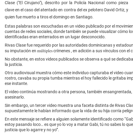
Clase ("El Cirujano"), descrito por la Policía Nacional como pieza
clave en el caso del atentado en contra del ex pelotero David Ortiz, y
quien fue muerto a tiros el domingo en Santiago.
Estas palabras son escuchadas en un video publicado por el movimie
cuentas de redes sociales, donde también se puede visualizar cómo l
identificadas eran enterrados en un lugar desconocido.
Rivas Clase fue requerido por las autoridades dominicanas y estadou
múltiples
su imputación en
crímenes
, en adición a sus vínculos con el 
No obstante, en estos videos publicados se observa a qué se dedicaba
la justicia.
Otro audiovisual muestra cómo este individuo capturaba el video cuan
rostro,
cavaba su propia tumba mientras el hoy fallecido le gritaba im
ese instante.
El video continúa mostrando a otra persona, también ensangrentada,
asesinarlo.
Sin embargo, un tercer video muestra una faceta distinta de Rivas Cla
supuestamente le habían informado que la vida de su hija corría peligr
En este mensaje se refiere a alguien solamente identificado como “Gabi”
estoy pasando loco… es que yo lo voy a matar Gabi, tú no sabes lo que
justicia que lo agarre y no yo”.