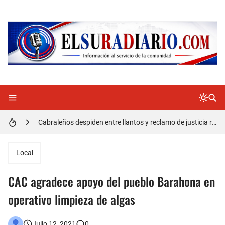
Doctora Magandys Cuevas maltrata pacientes en el Hospital de Cabral.
Detienen policía con presunta cocaína en Barahona
Un muerto oriundo de Cabral y dos heridos en accidente de tránsito en la autopista Duarte
Cabraleños despiden entre llantos y reclamo de justicia restos mortales de Yasmel
Distrito Educativo 01-04 de Cabral Cancela a mas de 120 empleados; incluyendo una mujer Embarazada
En Cabral apresan a Trillao y Ki tienen en zozobra con los robos a la población
Local
Jóvenes de Cabral aclaran mal entendido en tienda de celulares en Barahona
CAC agradece apoyo del pueblo Barahona en
𝗥𝗲𝗴𝗿𝗲𝘀𝗮 𝗮𝗹 𝗽𝗮í𝘀 𝗱𝗲𝗹𝗲𝗴𝗮𝗰𝗶ó𝗻 𝗱𝗼𝗺𝗶𝗻𝗶𝗰𝗮𝗻𝗮 𝗾𝘂𝗲 𝗽𝗮𝗿𝘁𝗶𝗰𝗶𝗽ó 𝗲𝗻 𝗝𝘂𝗲𝗴𝗼𝘀 𝗣𝗮𝗻𝗮𝗺𝗲𝗿𝗶𝗰𝗮𝗻𝗼𝘀 𝗝𝘂𝗻𝗶𝗼𝗿 𝗲𝗻 𝗚𝘂𝗮𝘁𝗲𝗺𝗮𝗹𝗮
operativo limpieza de algas
Otro muerto en el Municipio de Cabral por Accidente de Tránsito
Julio 12, 2021
0