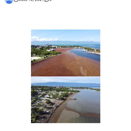
Asaltantes hieren de bala joven Cabraleño en la carretera Cabral – Barahona