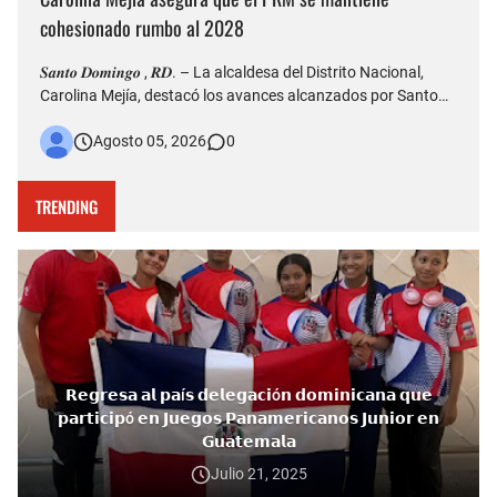
cohesionado rumbo al 2028
𝑺𝒂𝒏𝒕𝒐 𝑫𝒐𝒎𝒊𝒏𝒈𝒐 , 𝑹𝑫. – La alcaldesa del Distrito Nacional,
Carolina Mejía, destacó los avances alcanzados por Santo
Domingo durante la conmemoración de su 528 aniversario
Agosto 05, 2026
0
de fundación y aseguró que la ciudad atraviesa una etapa de
transformación, impulsada por importantes obras de infr…
TRENDING
𝗥𝗲𝗴𝗿𝗲𝘀𝗮 𝗮𝗹 𝗽𝗮í𝘀 𝗱𝗲𝗹𝗲𝗴𝗮𝗰𝗶ó𝗻 𝗱𝗼𝗺𝗶𝗻𝗶𝗰𝗮𝗻𝗮 𝗾𝘂𝗲
𝗽𝗮𝗿𝘁𝗶𝗰𝗶𝗽ó 𝗲𝗻 𝗝𝘂𝗲𝗴𝗼𝘀 𝗣𝗮𝗻𝗮𝗺𝗲𝗿𝗶𝗰𝗮𝗻𝗼𝘀 𝗝𝘂𝗻𝗶𝗼𝗿 𝗲𝗻
𝗚𝘂𝗮𝘁𝗲𝗺𝗮𝗹𝗮
Julio 21, 2025