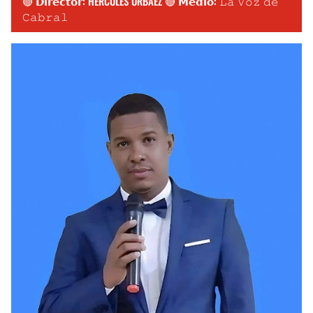
🔴 𝗗𝗶𝗿𝗲𝗰𝘁𝗼𝗿: HÉRCULES URBÁEZ 🔴 𝗠𝗲𝗱𝗶𝗼: 𝙻𝚊 𝚅𝚘𝚣 𝚍𝚎
𝙲𝚊𝚋𝚛𝚊𝚕