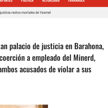
DEPORTES
POLITICA
ACTUALIDAD
FARANDULA
justicia restos mortales de Yasmel
 mas de 120 empleados; incluyendo una mujer Embarazada
ra con los robos a la población
enda de celulares en Barahona
an palacio de justicia en Barahona,
 𝗾𝘂𝗲 𝗽𝗮𝗿𝘁𝗶𝗰𝗶𝗽ó 𝗲𝗻 𝗝𝘂𝗲𝗴𝗼𝘀 𝗣𝗮𝗻𝗮𝗺𝗲𝗿𝗶𝗰𝗮𝗻𝗼𝘀 𝗝𝘂𝗻𝗶𝗼𝗿 𝗲𝗻 𝗚𝘂𝗮𝘁𝗲𝗺
coerción a empleado del Minerd,
ente de Tránsito
 ambos acusados de violar a sus
a carretera Cabral – Barahona