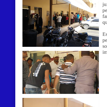
ju
p
f
qu
Es
pe
so
im