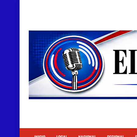
Doctora Magandys Cuevas maltrata pacientes en
Detienen policía con presunta cocaína en Bara
Un muerto oriundo de Cabral y dos heridos en ac