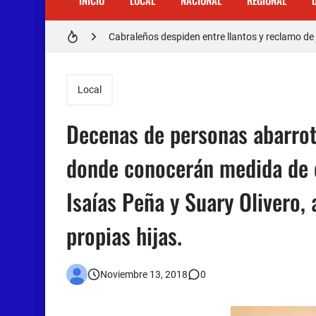
INICIO
LOCAL
NACIONAL
REGIONAL
Cabraleños despiden entre llantos y reclamo de 
Distrito Educativo 01-04 de Cabral Cancela a
En Cabral apresan a Trillao y Ki tienen en zozob
Local
Jóvenes de Cabral aclaran mal entendido en ti
Decenas de personas abarrot
𝗥𝗲𝗴𝗿𝗲𝘀𝗮 𝗮𝗹 𝗽𝗮í𝘀 𝗱𝗲𝗹𝗲𝗴𝗮𝗰𝗶ó𝗻 𝗱𝗼𝗺𝗶𝗻𝗶𝗰𝗮𝗻
donde conocerán medida de 
Otro muerto en el Municipio de Cabral por Accid
Isaías Peña y Suary Olivero,
Asaltantes hieren de bala joven Cabraleño en l
propias hijas.
Noviembre 13, 2018
0