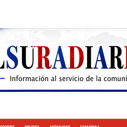
 el Hospital de Cabral.
hona
cidente de tránsito en la autopista Duarte