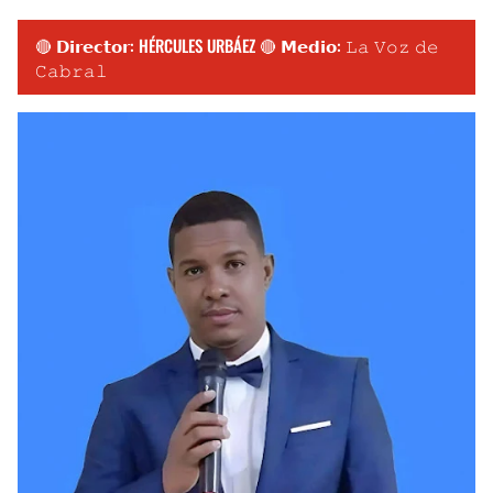
🔴 𝗗𝗶𝗿𝗲𝗰𝘁𝗼𝗿: HÉRCULES URBÁEZ 🔴 𝗠𝗲𝗱𝗶𝗼: 𝙻𝚊 𝚅𝚘𝚣 𝚍𝚎
𝙲𝚊𝚋𝚛𝚊𝚕