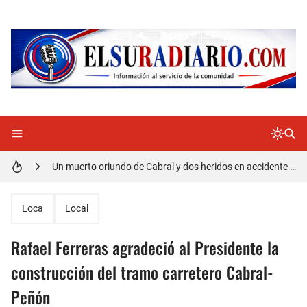
Doctora Magandys Cuevas maltrata pacientes en el Hospital de Cabral.
Detienen policía con presunta cocaína en Barahona
Un muerto oriundo de Cabral y dos heridos en accidente de tránsito en la autopista Duarte
Cabraleños despiden entre llantos y reclamo de justicia restos mortales de Yasmel
Loca
Local
Distrito Educativo 01-04 de Cabral Cancela a mas de 120 empleados; incluyendo una mujer Embarazada
Rafael Ferreras agradeció al Presidente la
En Cabral apresan a Trillao y Ki tienen en zozobra con los robos a la población
construcción del tramo carretero Cabral-
Peñón
Jóvenes de Cabral aclaran mal entendido en tienda de celulares en Barahona