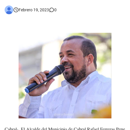
𝗥𝗲𝗴𝗿𝗲𝘀𝗮 𝗮𝗹 𝗽𝗮í𝘀 𝗱𝗲𝗹𝗲𝗴𝗮𝗰𝗶ó𝗻 𝗱𝗼𝗺𝗶𝗻𝗶𝗰𝗮𝗻𝗮 𝗾𝘂𝗲 𝗽𝗮𝗿𝘁𝗶𝗰𝗶𝗽ó 𝗲𝗻 𝗝𝘂𝗲𝗴𝗼𝘀 𝗣𝗮𝗻𝗮𝗺𝗲𝗿𝗶𝗰𝗮𝗻𝗼𝘀 𝗝𝘂𝗻𝗶𝗼𝗿 𝗲𝗻 𝗚𝘂𝗮𝘁𝗲𝗺𝗮𝗹𝗮
Febrero 19, 2023
0
Otro muerto en el Municipio de Cabral por Accidente de Tránsito
Asaltantes hieren de bala joven Cabraleño en la carretera Cabral – Barahona
Cabral-.
El Alcalde del Municipio de Cabral
Rafael
Ferreras Pepe