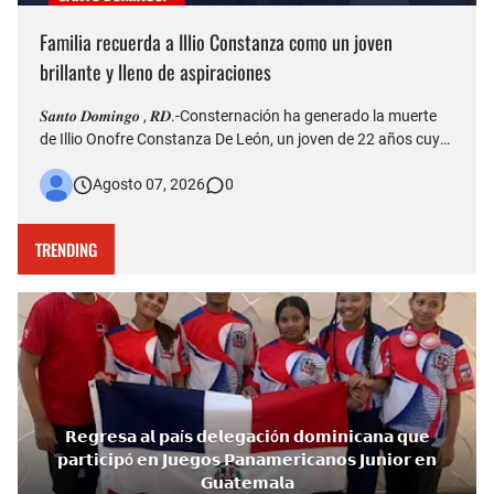
Familia recuerda a Illio Constanza como un joven
brillante y lleno de aspiraciones
𝑺𝒂𝒏𝒕𝒐 𝑫𝒐𝒎𝒊𝒏𝒈𝒐 , 𝑹𝑫.-Consternación ha generado la muerte
de Illio Onofre Constanza De León, un joven de 22 años cuyo
fallecimiento ocurrido la tarde del jueves en el puente Duarte
Agosto 07, 2026
0
quedó captado en videos que posteriormente fueron
difundidos en redes sociales. Más allá del hecho que est…
TRENDING
𝗥𝗲𝗴𝗿𝗲𝘀𝗮 𝗮𝗹 𝗽𝗮í𝘀 𝗱𝗲𝗹𝗲𝗴𝗮𝗰𝗶ó𝗻 𝗱𝗼𝗺𝗶𝗻𝗶𝗰𝗮𝗻𝗮 𝗾𝘂𝗲
𝗽𝗮𝗿𝘁𝗶𝗰𝗶𝗽ó 𝗲𝗻 𝗝𝘂𝗲𝗴𝗼𝘀 𝗣𝗮𝗻𝗮𝗺𝗲𝗿𝗶𝗰𝗮𝗻𝗼𝘀 𝗝𝘂𝗻𝗶𝗼𝗿 𝗲𝗻
𝗚𝘂𝗮𝘁𝗲𝗺𝗮𝗹𝗮