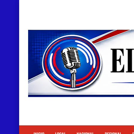
Doctora Magandys Cuevas maltrata pacientes en
Detienen policía con presunta cocaína en Bara
Un muerto oriundo de Cabral y dos heridos en ac