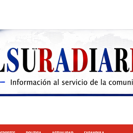
 el Hospital de Cabral.
hona
cidente de tránsito en la autopista Duarte