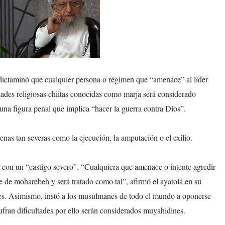
dictaminó que cualquier persona o régimen que “amenace” al líder
ades religiosas chiitas conocidas como marja será considerado
na figura penal que implica “hacer la guerra contra Dios”.
penas tan severas como la ejecución, la amputación o el exilio.
r con un “castigo severo”. “Cualquiera que amenace o intente agredir
e de moharebeh y será tratado como tal”, afirmó el ayatolá en su
níes. Asimismo, instó a los musulmanes de todo el mundo a oponerse
fran dificultades por ello serán considerados muyahidines.