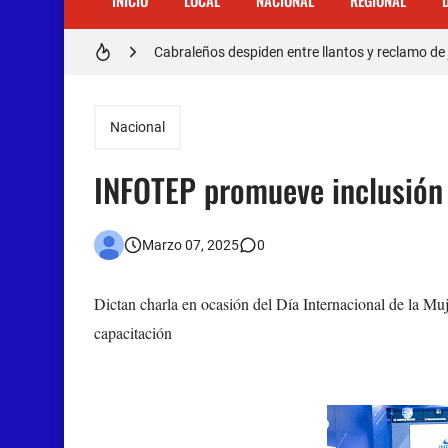
INICIO
LOCAL
NACIONAL
REGIONAL
Cabraleños despiden entre llantos y reclamo de 
Distrito Educativo 01-04 de Cabral Cancela a
En Cabral apresan a Trillao y Ki tienen en zozob
Nacional
Jóvenes de Cabral aclaran mal entendido en ti
INFOTEP promueve inclusión
𝗥𝗲𝗴𝗿𝗲𝘀𝗮 𝗮𝗹 𝗽𝗮í𝘀 𝗱𝗲𝗹𝗲𝗴𝗮𝗰𝗶ó𝗻 𝗱𝗼𝗺𝗶𝗻𝗶𝗰𝗮𝗻
Otro muerto en el Municipio de Cabral por Accid
Marzo 07, 2025
0
Asaltantes hieren de bala joven Cabraleño en l
Dictan charla en ocasión del Día Internacional de la Mu
capacitación