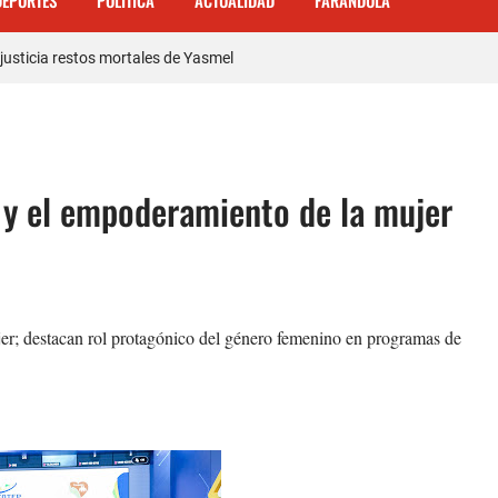
DEPORTES
POLITICA
ACTUALIDAD
FARANDULA
justicia restos mortales de Yasmel
 mas de 120 empleados; incluyendo una mujer Embarazada
ra con los robos a la población
enda de celulares en Barahona
 y el empoderamiento de la mujer
 𝗾𝘂𝗲 𝗽𝗮𝗿𝘁𝗶𝗰𝗶𝗽ó 𝗲𝗻 𝗝𝘂𝗲𝗴𝗼𝘀 𝗣𝗮𝗻𝗮𝗺𝗲𝗿𝗶𝗰𝗮𝗻𝗼𝘀 𝗝𝘂𝗻𝗶𝗼𝗿 𝗲𝗻 𝗚𝘂𝗮𝘁𝗲𝗺
ente de Tránsito
a carretera Cabral – Barahona
jer; destacan rol protagónico del género femenino en programas de