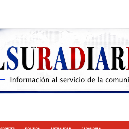
 el Hospital de Cabral.
hona
cidente de tránsito en la autopista Duarte