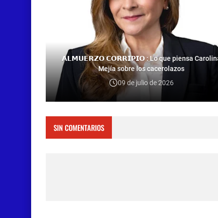
𝗔𝗟𝗠𝗨𝗘𝗥𝗭𝗢 𝗖𝗢𝗥𝗥𝗜𝗣𝗜𝗢 : Lo que piensa Carolin
Mejía sobre los cacerolazos
09 de julio de 2026
SIN COMENTARIOS