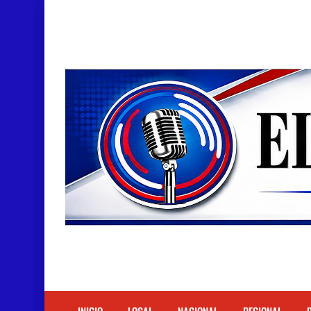
Doctora Magandys Cuevas maltrata pacientes en
Detienen policía con presunta cocaína en Bara
Un muerto oriundo de Cabral y dos heridos en ac