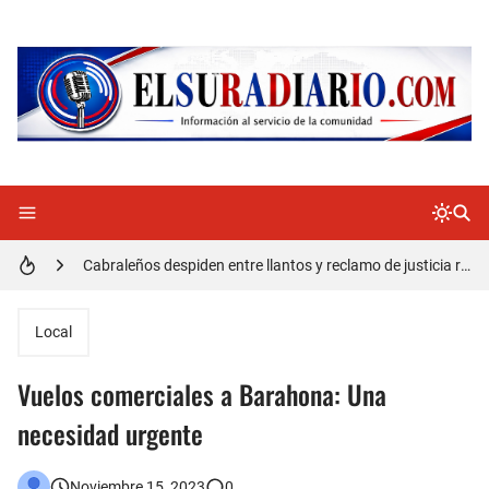
Doctora Magandys Cuevas maltrata pacientes en el Hospital de Cabral.
Detienen policía con presunta cocaína en Barahona
Un muerto oriundo de Cabral y dos heridos en accidente de tránsito en la autopista Duarte
Cabraleños despiden entre llantos y reclamo de justicia restos mortales de Yasmel
Distrito Educativo 01-04 de Cabral Cancela a mas de 120 empleados; incluyendo una mujer Embarazada
En Cabral apresan a Trillao y Ki tienen en zozobra con los robos a la población
Local
Jóvenes de Cabral aclaran mal entendido en tienda de celulares en Barahona
Vuelos comerciales a Barahona: Una
𝗥𝗲𝗴𝗿𝗲𝘀𝗮 𝗮𝗹 𝗽𝗮í𝘀 𝗱𝗲𝗹𝗲𝗴𝗮𝗰𝗶ó𝗻 𝗱𝗼𝗺𝗶𝗻𝗶𝗰𝗮𝗻𝗮 𝗾𝘂𝗲 𝗽𝗮𝗿𝘁𝗶𝗰𝗶𝗽ó 𝗲𝗻 𝗝𝘂𝗲𝗴𝗼𝘀 𝗣𝗮𝗻𝗮𝗺𝗲𝗿𝗶𝗰𝗮𝗻𝗼𝘀 𝗝𝘂𝗻𝗶𝗼𝗿 𝗲𝗻 𝗚𝘂𝗮𝘁𝗲𝗺𝗮𝗹𝗮
necesidad urgente
Otro muerto en el Municipio de Cabral por Accidente de Tránsito
Noviembre 15, 2023
0