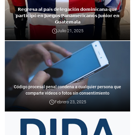
𝗥𝗲𝗴𝗿𝗲𝘀𝗮 𝗮𝗹 𝗽𝗮í𝘀 𝗱𝗲𝗹𝗲𝗴𝗮𝗰𝗶ó𝗻 𝗱𝗼𝗺𝗶𝗻𝗶𝗰𝗮𝗻𝗮 𝗾𝘂𝗲
𝗽𝗮𝗿𝘁𝗶𝗰𝗶𝗽ó 𝗲𝗻 𝗝𝘂𝗲𝗴𝗼𝘀 𝗣𝗮𝗻𝗮𝗺𝗲𝗿𝗶𝗰𝗮𝗻𝗼𝘀 𝗝𝘂𝗻𝗶𝗼𝗿 𝗲𝗻
𝗚𝘂𝗮𝘁𝗲𝗺𝗮𝗹𝗮
Julio 21, 2025
Código procesal penal condena a cualquier persona que
comparte videos o fotos sin consentimiento
Febrero 23, 2025