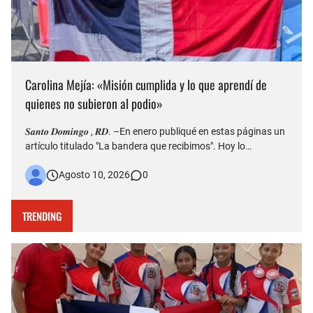
Carolina Mejía: «Misión cumplida y lo que aprendí de
quienes no subieron al podio»
𝑺𝒂𝒏𝒕𝒐 𝑫𝒐𝒎𝒊𝒏𝒈𝒐 , 𝑹𝑫. –En enero publiqué en estas páginas un
artículo titulado "La bandera que recibimos". Hoy lo
comparto de nuevo, y solo le agrego dos palabras: misión
Agosto 10, 2026
0
cumplida. Pero déjenme contarles de este viaje hacia los
Juegos Centroamericanos y del Caribe Santo Doming…
TRENDING