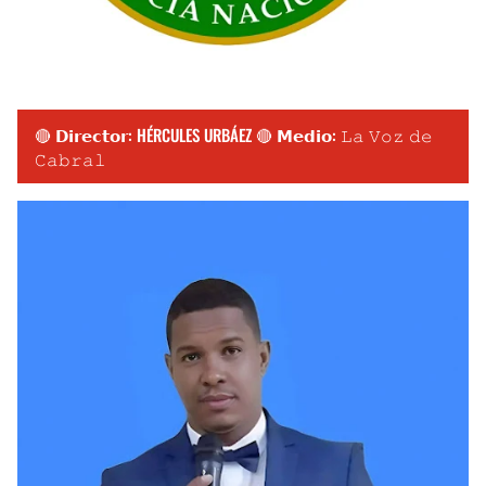
🔴 𝗗𝗶𝗿𝗲𝗰𝘁𝗼𝗿: HÉRCULES URBÁEZ 🔴 𝗠𝗲𝗱𝗶𝗼: 𝙻𝚊 𝚅𝚘𝚣 𝚍𝚎
𝙲𝚊𝚋𝚛𝚊𝚕