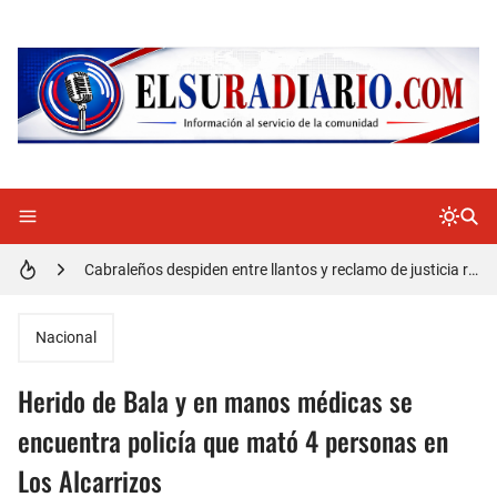
Doctora Magandys Cuevas maltrata pacientes en el Hospital de Cabral.
Detienen policía con presunta cocaína en Barahona
Un muerto oriundo de Cabral y dos heridos en accidente de tránsito en la autopista Duarte
Cabraleños despiden entre llantos y reclamo de justicia restos mortales de Yasmel
Distrito Educativo 01-04 de Cabral Cancela a mas de 120 empleados; incluyendo una mujer Embarazada
En Cabral apresan a Trillao y Ki tienen en zozobra con los robos a la población
Nacional
Jóvenes de Cabral aclaran mal entendido en tienda de celulares en Barahona
Herido de Bala y en manos médicas se
𝗥𝗲𝗴𝗿𝗲𝘀𝗮 𝗮𝗹 𝗽𝗮í𝘀 𝗱𝗲𝗹𝗲𝗴𝗮𝗰𝗶ó𝗻 𝗱𝗼𝗺𝗶𝗻𝗶𝗰𝗮𝗻𝗮 𝗾𝘂𝗲 𝗽𝗮𝗿𝘁𝗶𝗰𝗶𝗽ó 𝗲𝗻 𝗝𝘂𝗲𝗴𝗼𝘀 𝗣𝗮𝗻𝗮𝗺𝗲𝗿𝗶𝗰𝗮𝗻𝗼𝘀 𝗝𝘂𝗻𝗶𝗼𝗿 𝗲𝗻 𝗚𝘂𝗮𝘁𝗲𝗺𝗮𝗹𝗮
encuentra policía que mató 4 personas en
Los Alcarrizos
Otro muerto en el Municipio de Cabral por Accidente de Tránsito