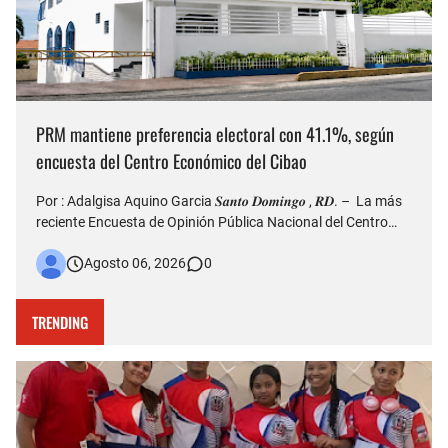
PRM mantiene preferencia electoral con 41.1%, según
encuesta del Centro Económico del Cibao
Por : Adalgisa Aquino Garcia 𝑺𝒂𝒏𝒕𝒐 𝑫𝒐𝒎𝒊𝒏𝒈𝒐 , 𝑹𝑫. – La más
reciente Encuesta de Opinión Pública Nacional del Centro
Económico del Cibao refleja que el Partido Revolucionario
Agosto 06, 2026
0
Moderno (PRM) continúa siendo la organización política con
mayor nivel de simpatía entre los dominicanos, al al…
TRENDING