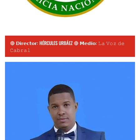
🔴 𝗗𝗶𝗿𝗲𝗰𝘁𝗼𝗿: HÉRCULES URBÁEZ 🔴 𝗠𝗲𝗱𝗶𝗼: 𝙻𝚊 𝚅𝚘𝚣 𝚍𝚎
𝙲𝚊𝚋𝚛𝚊𝚕