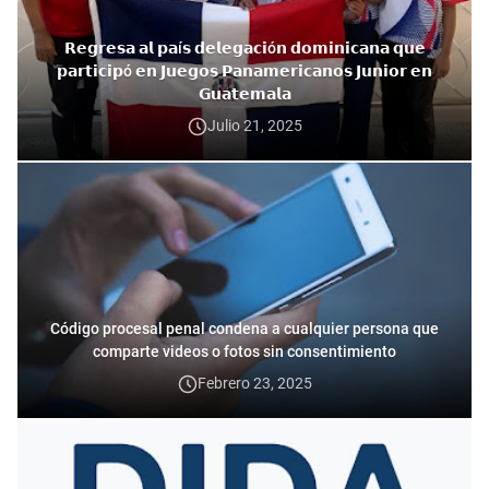
𝗥𝗲𝗴𝗿𝗲𝘀𝗮 𝗮𝗹 𝗽𝗮í𝘀 𝗱𝗲𝗹𝗲𝗴𝗮𝗰𝗶ó𝗻 𝗱𝗼𝗺𝗶𝗻𝗶𝗰𝗮𝗻𝗮 𝗾𝘂𝗲
𝗽𝗮𝗿𝘁𝗶𝗰𝗶𝗽ó 𝗲𝗻 𝗝𝘂𝗲𝗴𝗼𝘀 𝗣𝗮𝗻𝗮𝗺𝗲𝗿𝗶𝗰𝗮𝗻𝗼𝘀 𝗝𝘂𝗻𝗶𝗼𝗿 𝗲𝗻
𝗚𝘂𝗮𝘁𝗲𝗺𝗮𝗹𝗮
Julio 21, 2025
Código procesal penal condena a cualquier persona que
comparte videos o fotos sin consentimiento
Febrero 23, 2025